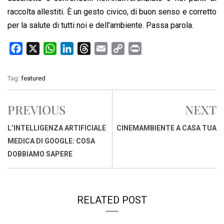
raccolta allestiti. È un gesto civico, di buon senso e corretto
per la salute di tutti noi e dell’ambiente. Passa parola.
F
X
W
L
T
E
C
P
a
h
i
h
m
o
r
c
a
n
r
a
p
i
Tag:
featured
e
t
k
e
i
y
n
b
s
e
a
l
L
t
PREVIOUS
NEXT
o
A
d
d
i
o
p
I
s
n
L’INTELLIGENZA ARTIFICIALE
CINEMAMBIENTE A CASA TUA
k
p
n
k
MEDICA DI GOOGLE: COSA
DOBBIAMO SAPERE
RELATED POST