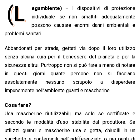
a
h
i
h
m
o
r
(L
egambiente) –
I dispositivi di protezione
c
a
n
r
a
p
i
e
individuale se non smaltiti adeguatamente
t
k
e
i
y
n
b
s
e
a
l
L
t
possono causare enormi danni ambientali e
o
A
d
d
i
problemi sanitari.
o
p
I
s
n
Abbandonati per strada, gettati via dopo il loro utilizzo
k
p
n
k
senza alcuna cura per il benessere del pianeta e per la
sicurezza altrui. Purtroppo non si può fare a meno di notare
in questi giorni quante persone non si facciano
assolutamente nessuno scrupolo a disperdere
impunemente nell’ambiente guanti e mascherine.
Cosa fare?
Usa mascherine riutilizzabili, ma solo se certificate e
secondo le modalità d’uso stabilite dal produttore. Se
utilizzi guanti e mascherine usa e getta, chiudili in un
sacchetto e conferiscili nell’indifferenziato o nei punti di