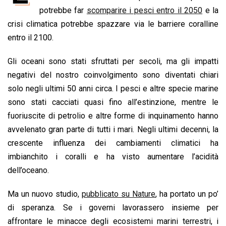
b
s
e
a
l
L
t
potrebbe far
scomparire i pesci entro il 2050
e la
o
A
d
d
i
crisi climatica potrebbe spazzare via le barriere coralline
o
p
I
s
n
entro il 2100.
k
p
n
k
Gli oceani sono stati sfruttati per secoli, ma gli impatti
negativi del nostro coinvolgimento sono diventati chiari
solo negli ultimi 50 anni circa. I pesci e altre specie marine
sono stati cacciati quasi fino all’estinzione, mentre le
fuoriuscite di petrolio e altre forme di inquinamento hanno
avvelenato gran parte di tutti i mari. Negli ultimi decenni, la
crescente influenza dei cambiamenti climatici ha
imbianchito i coralli e ha visto aumentare l’acidità
dell’oceano.
Ma un nuovo studio,
pubblicato su Nature
, ha portato un po’
di speranza. Se i governi lavorassero insieme per
affrontare le minacce degli ecosistemi marini terrestri, i