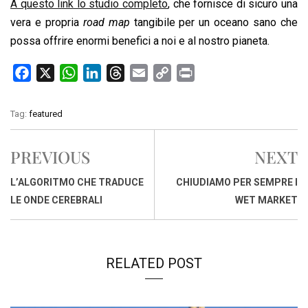
A questo link lo studio completo
, che fornisce di sicuro una
vera e propria
road map
tangibile per un oceano sano che
possa offrire enormi benefici a noi e al nostro pianeta.
F
X
W
L
T
E
C
P
a
h
i
h
m
o
r
c
a
n
r
a
p
i
Tag:
featured
e
t
k
e
i
y
n
b
s
e
a
l
L
t
PREVIOUS
NEXT
o
A
d
d
i
o
p
I
s
n
L’ALGORITMO CHE TRADUCE
CHIUDIAMO PER SEMPRE I
k
p
n
k
LE ONDE CEREBRALI
WET MARKET
RELATED POST