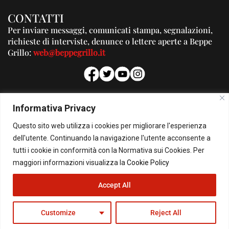
CONTATTI
Per inviare messaggi, comunicati stampa, segnalazioni,
richieste di interviste, denunce o lettere aperte a Beppe
Grillo:
web@beppegrillo.it
PUBBLICITA'
Informativa Privacy
Per la tua pubblicità su questo Blog:
Questo sito web utilizza i cookies per migliorare l'esperienza
pubblicita@beppegrillo.it
dell'utente. Continuando la navigazione l'utente acconsente a
tutti i cookie in conformità con la Normativa sui Cookies. Per
HOMEPAGE
COOKIE POLICY
PRIVACY POLICY
CONTATTI
maggiori informazioni visualizza la
Cookie Policy
Accept All
© Copyright 2026 - Il Blog di Beppe Grillo. All Rights Reserved - Powered by
happygrafic.com
Customize
Reject All