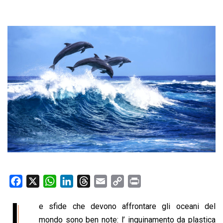
F
X
W
L
T
E
C
P
a
h
i
h
m
o
r
L
e sfide che devono affrontare gli oceani del
c
a
n
r
a
p
i
e
mondo sono ben note: l’ inquinamento da plastica
t
k
e
i
y
n