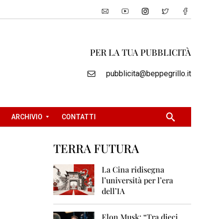
PER LA TUA PUBBLICITÀ
pubblicita@beppegrillo.it
ARCHIVIO
CONTATTI
TERRA FUTURA
2
0
La Cina ridisegna
0
l’università per l’era
5
dell’IA
2
0
Elon Musk: “Tra dieci