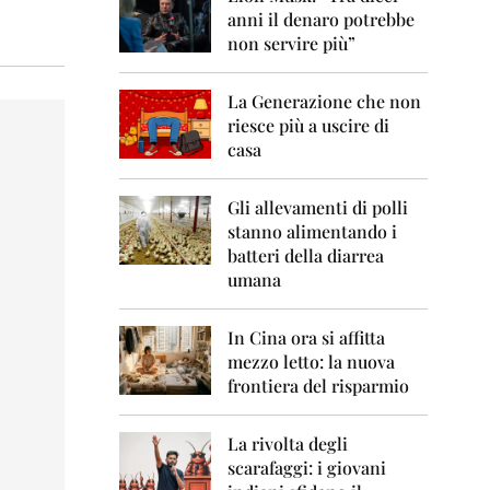
0
anni il denaro potrebbe
6
non servire più”
2
0
La Generazione che non
0
7
riesce più a uscire di
casa
2
0
0
Gli allevamenti di polli
8
stanno alimentando i
batteri della diarrea
2
umana
0
0
9
In Cina ora si affitta
mezzo letto: la nuova
2
frontiera del risparmio
0
1
0
La rivolta degli
scarafaggi: i giovani
2