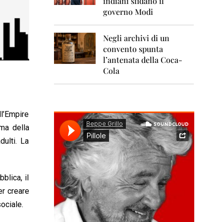
indiani sfidano il
0
1
governo Modi
1
Negli archivi di un
2
0
convento spunta
1
l’antenata della Coca-
2
Cola
2
0
1
3
l’Empire
rma della
2
0
ulti. La
1
4
2
blica, il
0
er creare
1
5
sociale.
2