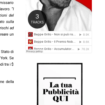
mmissario
0
1
lavoro.
“I
6
ioni del
ato sulla
rischi ad
creare un
 Stato di
 York. Se
i tra i $
one della