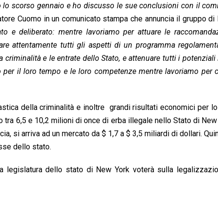
 lo scorso gennaio e ho discusso le sue conclusioni con il co
rnatore Cuomo in un comunicato stampa che annuncia il gruppo di 
o e deliberato: mentre lavoriamo per attuare le raccomandaz
are attentamente tutti gli aspetti di un programma regolament
criminalità e le entrate dello Stato, e attenuare tutti i potenziali 
o per il loro tempo e le loro competenze mentre lavoriamo per 
ica della criminalità e inoltre grandi risultati economici per lo
ra 6,5 ​​e 10,2 milioni di once di erba illegale nello Stato di New
, si arriva ad un mercato da $ 1,7 a $ 3,5 miliardi di dollari. Quind
sse dello stato.
 legislatura dello stato di New York voterà sulla legalizzazi