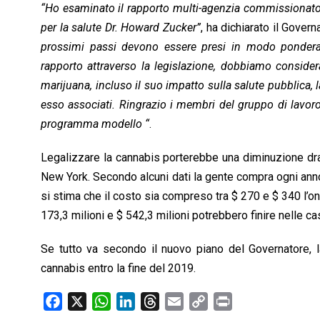
“Ho esaminato il rapporto multi-agenzia commissionato
per la salute Dr. Howard Zucker”
, ha dichiarato il Gove
prossimi passi devono essere presi in modo ponderat
rapporto attraverso la legislazione, dobbiamo consider
marijuana, incluso il suo impatto sulla salute pubblica, la 
esso associati.
Ringrazio i membri del gruppo di lavor
programma modello “
.
Legalizzare la cannabis porterebbe una diminuzione drast
New York. Secondo alcuni dati la gente compra ogni anno t
si stima che il costo sia compreso tra $ 270 e $ 340 l’oncia
173,3 milioni e $ 542,3 milioni potrebbero finire nelle ca
Se tutto va secondo il nuovo piano del Governatore, la
cannabis entro la fine del 2019.
F
X
W
L
T
E
C
P
a
h
i
h
m
o
r