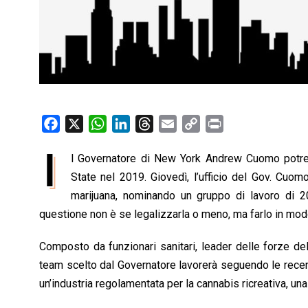
F
X
W
L
T
E
C
P
a
h
i
h
m
o
r
I
l Governatore di New York Andrew Cuomo potrebb
c
a
n
r
a
p
i
e
State nel 2019. Giovedì, l’ufficio del Gov. Cuom
t
k
e
i
y
n
b
s
e
a
l
L
t
marijuana, nominando un gruppo di lavoro di 2
o
A
d
d
i
questione non è se legalizzarla o meno, ma farlo in mo
o
p
I
s
n
Composto da funzionari sanitari, leader delle forze dell’
k
p
n
k
team scelto dal Governatore lavorerà seguendo le recen
un’industria regolamentata per la cannabis ricreativa, una