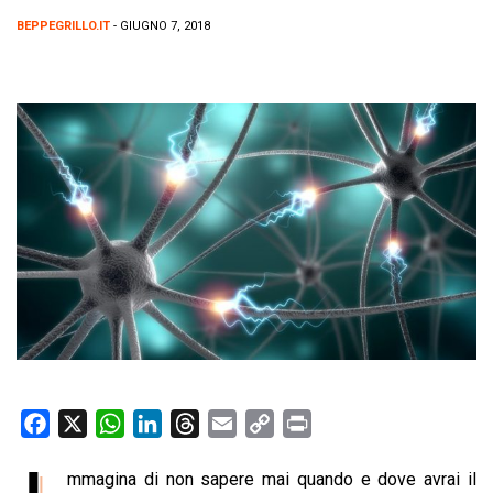
BEPPEGRILLO.IT
- GIUGNO 7, 2018
F
X
W
L
T
E
C
P
a
h
i
h
m
o
r
mmagina di non sapere mai quando e dove avrai il
c
a
n
r
a
p
i