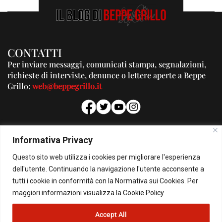
CONTATTI
Per inviare messaggi, comunicati stampa, segnalazioni,
richieste di interviste, denunce o lettere aperte a Beppe
Grillo:
web@beppegrillo.it
PUBBLICITA'
Informativa Privacy
Per la tua pubblicità su questo Blog:
Questo sito web utilizza i cookies per migliorare l'esperienza
pubblicita@beppegrillo.it
dell'utente. Continuando la navigazione l'utente acconsente a
tutti i cookie in conformità con la Normativa sui Cookies. Per
HOMEPAGE
COOKIE POLICY
PRIVACY POLICY
CONTATTI
maggiori informazioni visualizza la
Cookie Policy
Accept All
© Copyright 2026 - Il Blog di Beppe Grillo. All Rights Reserved - Powered by