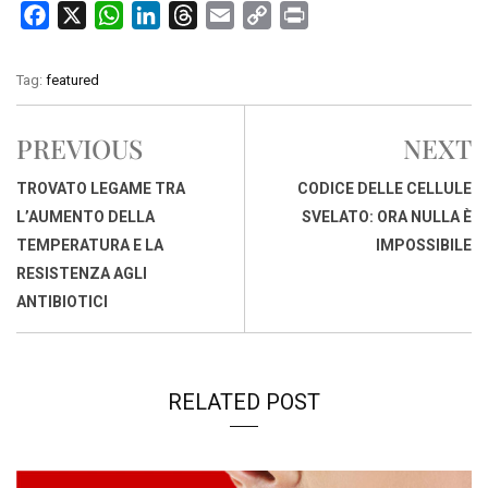
F
X
W
L
T
E
C
P
a
h
i
h
m
o
r
c
a
n
r
a
p
i
Tag:
featured
e
t
k
e
i
y
n
b
s
e
a
l
L
t
PREVIOUS
NEXT
o
A
d
d
i
o
p
I
s
n
TROVATO LEGAME TRA
CODICE DELLE CELLULE
k
p
n
k
L’AUMENTO DELLA
SVELATO: ORA NULLA È
TEMPERATURA E LA
IMPOSSIBILE
RESISTENZA AGLI
ANTIBIOTICI
RELATED POST