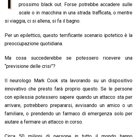
I
e
prossimo black out. Forse potrebbe accadere sulle
t
k
e
i
y
n
b
s
e
a
l
L
t
scale o in macchina in una strada trafficata, o mentre
o
A
d
d
i
si viaggia, ci si allena, si fa il bagno.
o
p
I
s
n
Per un epilettico, questo terrificante scenario ipotetico è la
k
p
n
k
preoccupazione quotidiana.
Ma cosa succederebbe se potessero ricevere una
“previsione delle crisi”?
Il neurologo Mark Cook sta lavorando su un dispositivo
innovativo che presto farà proprio questo. Se le persone
con epilessia potessero sapere quando un attacco sta per
arrivare, potrebbero prepararsi, avvisando un amico o un
familiare, o prendendo un farmaco di emergenza solo per
aiutare a fermare un attacco in corso.
Circa 50 milioni di persone in tutto il mondo hanno