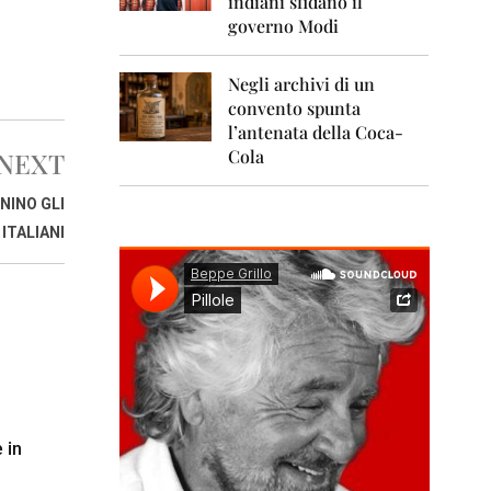
indiani sfidano il
0
1
governo Modi
1
Negli archivi di un
2
0
convento spunta
1
l’antenata della Coca-
2
Cola
NEXT
2
NINO GLI
0
1
ITALIANI
3
2
0
1
4
2
0
1
 in
5
2