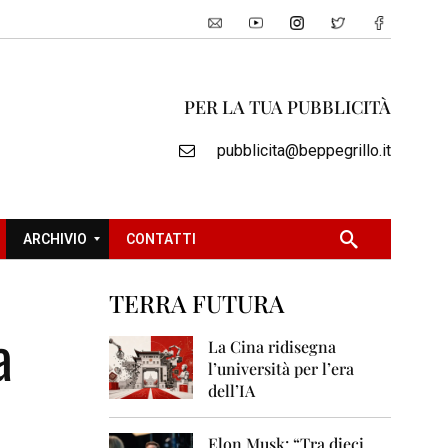
PER LA TUA PUBBLICITÀ
pubblicita@beppegrillo.it
ARCHIVIO
CONTATTI
TERRA FUTURA
2
a
0
La Cina ridisegna
0
l’università per l’era
5
dell’IA
2
0
Elon Musk: “Tra dieci