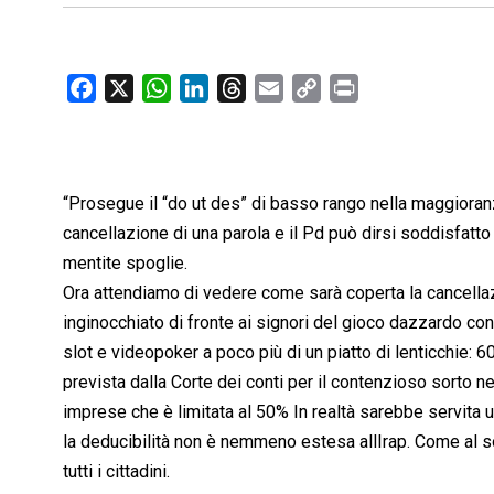
F
X
W
L
T
E
C
P
a
h
i
h
m
o
r
c
a
n
r
a
p
i
e
t
k
e
i
y
n
b
s
e
a
l
L
t
“Prosegue il “do ut des” di basso rango nella maggioran
o
A
d
d
i
cancellazione di una parola e il Pd può dirsi soddisfatto
o
p
I
s
n
mentite spoglie.
k
p
n
k
Ora attendiamo di vedere come sarà coperta la cancellazi
inginocchiato di fronte ai signori del gioco dazzardo c
slot e videopoker a poco più di un piatto di lenticchie: 6
prevista dalla Corte dei conti per il contenzioso sorto ne
imprese che è limitata al 50% In realtà sarebbe servita 
la deducibilità non è nemmeno estesa allIrap. Come al s
tutti i cittadini.