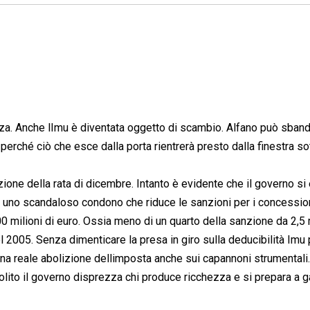
za. Anche lImu è diventata oggetto di scambio. Alfano può sband
 perché ciò che esce dalla porta rientrerà presto dalla finestra so
one della rata di dicembre. Intanto è evidente che il governo si
on uno scandaloso condono che riduce le sanzioni per i concession
00 milioni di euro. Ossia meno di un quarto della sanzione da 2,5 
l 2005. Senza dimenticare la presa in giro sulla deducibilità Imu 
una reale abolizione dellimposta anche sui capannoni strumentali
olito il governo disprezza chi produce ricchezza e si prepara a 