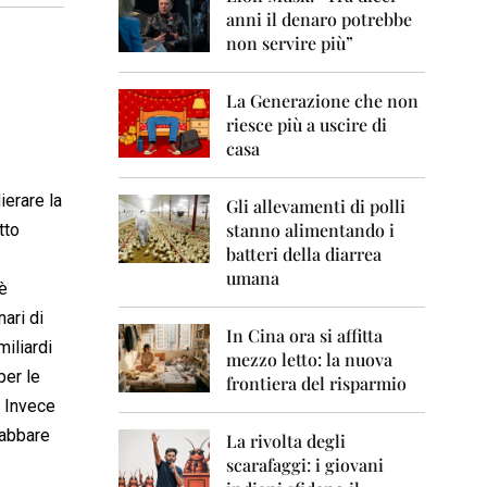
0
anni il denaro potrebbe
6
non servire più”
2
0
La Generazione che non
0
7
riesce più a uscire di
casa
2
0
ierare la
0
Gli allevamenti di polli
8
stanno alimentando i
tto
batteri della diarrea
2
umana
0
 è
0
ari di
9
In Cina ora si affitta
miliardi
mezzo letto: la nuova
2
per le
frontiera del risparmio
0
. Invece
1
0
gabbare
La rivolta degli
scarafaggi: i giovani
2