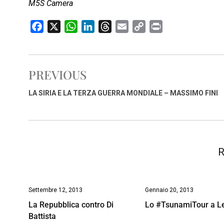
M5S Camera
F
X
W
L
T
E
C
P
a
h
i
h
m
o
r
c
a
n
r
a
p
i
e
t
k
e
i
y
n
PREVIOUS
b
s
e
a
l
L
t
o
A
d
d
i
LA SIRIA E LA TERZA GUERRA MONDIALE – MASSIMO FINI
o
p
I
s
n
k
p
n
k
R
Settembre 12, 2013
Gennaio 20, 2013
La Repubblica contro Di
Lo #TsunamiTour a L
Battista