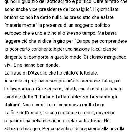
quindi il giudizio del sottoscritto è politico. Oltre al fatto che
sono anche vice-presidente del consiglio”. Il giornalista
britannico non ha detto nulla, ha preso atto che esiste
“materialmente” la presenza di un soggetto politico
europeo che è uno e trino allo stesso tempo. Ma basta
leggere ciò che si dice in giro per l’Europa per comprendere
lo sconcerto continentale per una nazione la cui classe
dirigente si comporta in questo modo. Ci stanno mangiando
vivi. E ne hanno ben donde.
La frase di D’Azeglio che ho citato è letterale.
A scuola ci propinano sempre un’altra versione, falsa, più
hollywoodiana. Ci insegnano, infatti, che il nostro antenato
avrebbe detto “
L’Italia è fatta e adesso facciamo gli
italiani
“. Non è così. Lui ci conosceva molto bene.
La fine dell’estate, tra una nuotata e un drink, dovrebbe
regalarci una bella iniezione di relax anti-stress. Ne
abbiamo bisogno. Per consentirci di prepararci alla novella