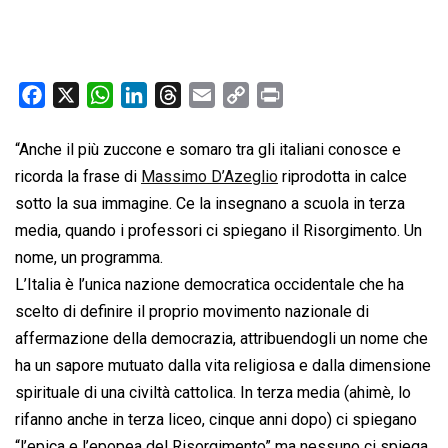
F
X
W
L
T
E
C
P
a
h
i
h
m
o
r
c
a
n
r
a
p
i
“Anche il più zuccone e somaro tra gli italiani conosce e
e
t
k
e
i
y
n
ricorda la frase di
Massimo D’Azeglio
riprodotta in calce
b
s
e
a
l
L
t
sotto la sua immagine. Ce la insegnano a scuola in terza
o
A
d
d
i
media, quando i professori ci spiegano il Risorgimento. Un
o
p
I
s
n
nome, un programma.
k
p
n
k
L’Italia è l’unica nazione democratica occidentale che ha
scelto di definire il proprio movimento nazionale di
affermazione della democrazia, attribuendogli un nome che
ha un sapore mutuato dalla vita religiosa e dalla dimensione
spirituale di una civiltà cattolica. In terza media (ahimè, lo
rifanno anche in terza liceo, cinque anni dopo) ci spiegano
“l’epica e l’epopea del Risorgimento” ma nessuno ci spiega