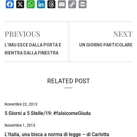
F
X
W
L
T
E
C
P
a
h
i
h
m
o
r
c
a
n
r
a
p
i
e
t
k
e
i
y
n
PREVIOUS
NEXT
b
s
e
a
l
L
t
o
A
d
d
i
L’IMU ESCE DALLA PORTA E
UN GIORNO PARTICOLARE
o
p
I
s
n
RIENTRA DALLA FINESTRA
k
p
n
k
RELATED POST
Novembre 22, 2013
5 Giorni a 5 Stelle/19: #falsicomeGiuda
Novembre 1, 2013
L’Italia, una bisca a norma di legge – di Carlotta