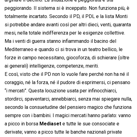
peggiorando. Il sistema si è inceppato. Non funziona più, è
totalmente incartato. Secondo il PD, il PDL e la lista Monti
si potrebbe andare avanti così per altri dieci, venti, quaranta
mesi, nella totale indifferenza per le esigenze collettive.
Ma i venti di guerra stanno infiammando il bacino del
Mediterraneo e quando ci si trova in un teatro bellico, le
forze in campo necessitano, giocoforza, di schierare (oltre
ai generali) intelligenze, competenze, meriti.
E così, visto che il PD non lo vuole fare perché non ha né il
coraggio, né la forza, né il pudore di esprimersi, ci pensano
“i mercati”. Questa locuzione usata per infinocchiarci,
stordirci, spaventarci, annebbiarci, senza mai spiegare nulla,
secondo la consuetudine del pensiero magico che funziona
sempre con i bambini. I magici mercati hanno parlato: vanno
a picco in borsa
Mediaset
e tutte le sue consociate e
derivate; vanno a picco tutte le banche nazionali private