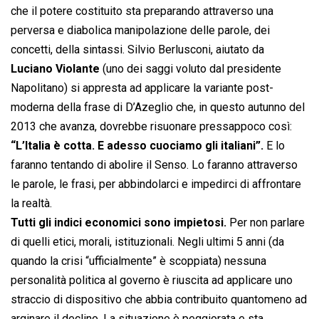
che il potere costituito sta preparando attraverso una
perversa e diabolica manipolazione delle parole, dei
concetti, della sintassi. Silvio Berlusconi, aiutato da
Luciano Violante
(uno dei saggi voluto dal presidente
Napolitano) si appresta ad applicare la variante post-
moderna della frase di D’Azeglio che, in questo autunno del
2013 che avanza, dovrebbe risuonare pressappoco così:
“L’Italia è cotta. E adesso cuociamo gli italiani”.
E lo
faranno tentando di abolire il Senso. Lo faranno attraverso
le parole, le frasi, per abbindolarci e impedirci di affrontare
la realtà.
Tutti gli indici economici sono impietosi.
Per non parlare
di quelli etici, morali, istituzionali. Negli ultimi 5 anni (da
quando la crisi “ufficialmente” è scoppiata) nessuna
personalità politica al governo è riuscita ad applicare uno
straccio di dispositivo che abbia contribuito quantomeno ad
arginare il declino. La situazione è peggiorata e sta