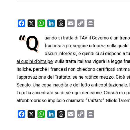
F
X
W
L
T
E
C
P
a
h
i
h
m
o
r
“Q
uando si tratta di TAV il Governo è un treno
c
a
n
r
a
p
i
e
francesi a proseguire un’opera sulla qua
t
k
e
i
y
n
b
s
e
a
l
L
t
oscuri interessi, e quindi ci si dispone a t
o
A
d
d
i
ai cugini d’oltralpe
: sulla tratta italiana vigerà la legge 
o
p
I
s
n
italiche, perché i francesi non chiedono certificati anti
k
p
n
k
l’approvazione del Trattato: se ne ratifica mezzo. Cioè s
Senato. Una cosa inaudita e del tutto anticostituzional
Lupi ha accentrato su di sé ogni decisione. Chissà di q
all’obbrobrioso impiccio chiamato “
Trattato
“. Glielo far
F
X
W
L
T
E
C
P
a
h
i
h
m
o
r
c
a
n
r
a
p
i