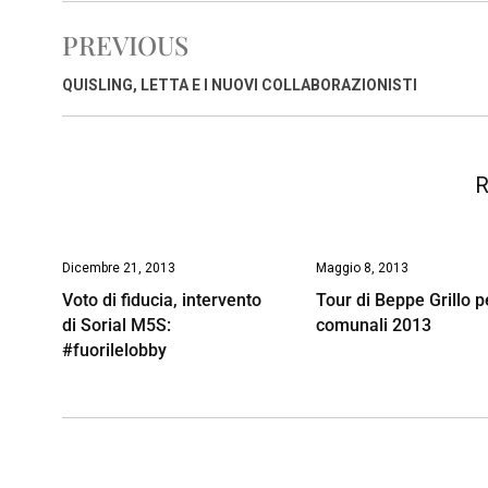
e
t
k
e
i
y
n
PREVIOUS
b
s
e
a
l
L
t
o
A
d
d
i
QUISLING, LETTA E I NUOVI COLLABORAZIONISTI
o
p
I
s
n
k
p
n
k
R
Dicembre 21, 2013
Maggio 8, 2013
Voto di fiducia, intervento
Tour di Beppe Grillo p
di Sorial M5S:
comunali 2013
#fuorilelobby