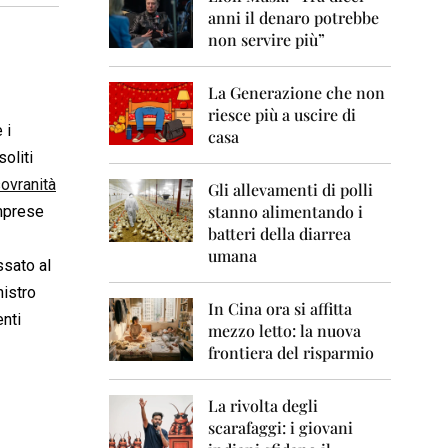
0
anni il denaro potrebbe
6
non servire più”
2
0
La Generazione che non
0
7
riesce più a uscire di
 i
casa
2
soliti
0
sovranità
0
Gli allevamenti di polli
8
stanno alimentando i
imprese
batteri della diarrea
2
umana
0
ssato al
0
nistro
9
In Cina ora si affitta
nti
mezzo letto: la nuova
2
frontiera del risparmio
0
1
0
La rivolta degli
scarafaggi: i giovani
2