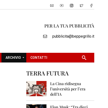
PER LA TUA PUBBLICITÀ
pubblicita@beppegrillo.it
ARCHIVIO
CONTATTI
TERRA FUTURA
2
0
La Cina ridisegna
0
l’università per l’era
5
dell’IA
2
0
Elon Musk: “Tra dieci