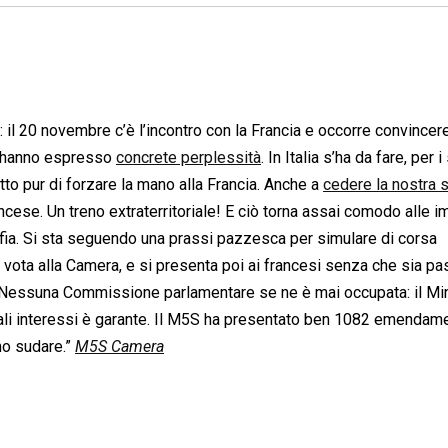
: il 20 novembre c’è l’incontro con la Francia e occorre convincere
le hanno espresso
concrete perplessità
. In Italia s’ha da fare, per i 
utto pur di forzare la mano alla Francia. Anche a
cedere la nostra 
francese. Un treno extraterritoriale! E ciò torna assai comodo alle 
mafia. Si sta seguendo una prassi pazzesca per simulare di corsa
i vota alla Camera, e si presenta poi ai francesi senza che sia pa
e. Nessuna Commissione parlamentare se ne è mai occupata: il Mi
uali interessi è garante. Il M5S ha presentato ben 1082 emendame
emo sudare.”
M5S Camera