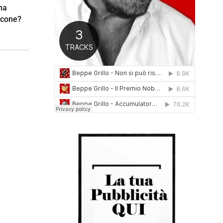
ha
0
1
lcone?
6