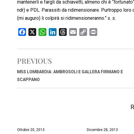
mantenerli e fargli da schiavetti, almeno chi è “
fortunato
ndr) e PDL. Parassiti da ridimensionare. Purtroppo loro 
(mi auguro) li colpirà si ridimensioneranno.”
s. s.
F
X
W
L
T
E
C
P
a
h
i
h
m
o
r
c
a
n
r
a
p
i
e
t
k
e
i
y
n
PREVIOUS
b
s
e
a
l
L
t
o
A
d
d
i
M5S LOMBARDIA: AMBROSOLI E GALLERA FIRMANO E
o
p
I
s
n
SCAPPANO
k
p
n
k
R
Ottobre 20, 2013
Dicembre 28, 2013