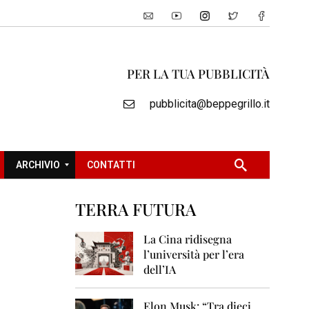
PER LA TUA PUBBLICITÀ
pubblicita@beppegrillo.it
ARCHIVIO
CONTATTI
TERRA FUTURA
2
0
La Cina ridisegna
0
l’università per l’era
5
dell’IA
2
0
Elon Musk: “Tra dieci