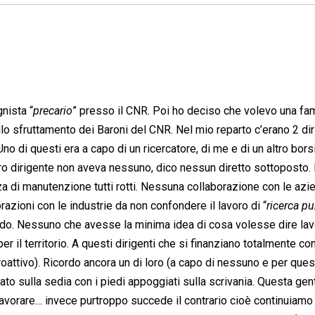
nista “
precario
” presso il CNR. Poi ho deciso che volevo una fam
llo sfruttamento dei Baroni del CNR. Nel mio reparto c’erano 2 dir
Uno di questi era a capo di un ricercatore, di me e di un altro bors
ltro dirigente non aveva nessuno, dico nessun diretto sottoposto.
za di manutenzione tutti rotti. Nessuna collaborazione con le azi
orazioni con le industrie da non confondere il lavoro di “
ricerca pu
mondo. Nessuno che avesse la minima idea di cosa volesse dire lav
r il territorio. A questi dirigenti che si finanziano totalmente con
troattivo). Ricordo ancora un di loro (a capo di nessuno e per que
ato sulla sedia con i piedi appoggiati sulla scrivania. Questa ge
 lavorare… invece purtroppo succede il contrario cioè continuiamo