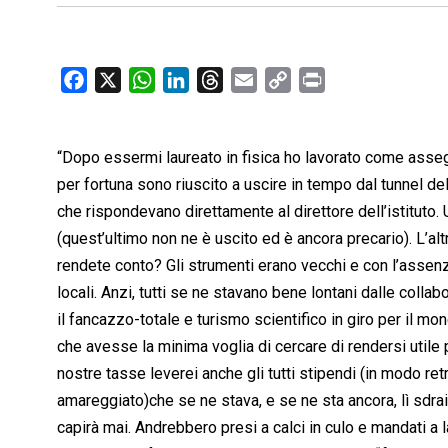
F
X
W
L
T
E
C
P
a
h
i
h
m
o
r
c
a
n
r
a
p
i
“Dopo essermi laureato in fisica ho lavorato come asseg
e
t
k
e
i
y
n
b
s
e
a
l
L
t
per fortuna sono riuscito a uscire in tempo dal tunnel de
o
A
d
d
i
che rispondevano direttamente al direttore dell’istituto. 
o
p
I
s
n
(quest’ultimo non ne è uscito ed è ancora precario). L’a
k
p
n
k
rendete conto? Gli strumenti erano vecchi e con l’assen
locali. Anzi, tutti se ne stavano bene lontani dalle collab
il fancazzo-totale e turismo scientifico in giro per il 
che avesse la minima voglia di cercare di rendersi utile pe
nostre tasse leverei anche gli tutti stipendi (in modo re
amareggiato)che se ne stava, e se ne sta ancora, lì sdrai
capirà mai. Andrebbero presi a calci in culo e mandati a