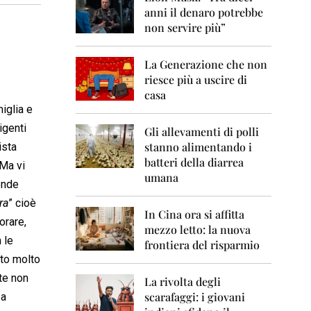
0
anni il denaro potrebbe
6
non servire più”
2
0
La Generazione che non
0
7
riesce più a uscire di
casa
2
iglia e
0
igenti
0
Gli allevamenti di polli
8
stanno alimentando i
ista
batteri della diarrea
 Ma vi
2
umana
0
ende
0
ra
” cioè
9
In Cina ora si affitta
orare,
mezzo letto: la nuova
2
 le
frontiera del risparmio
0
sto molto
1
0
nte non
La rivolta degli
scarafaggi: i giovani
 a
2