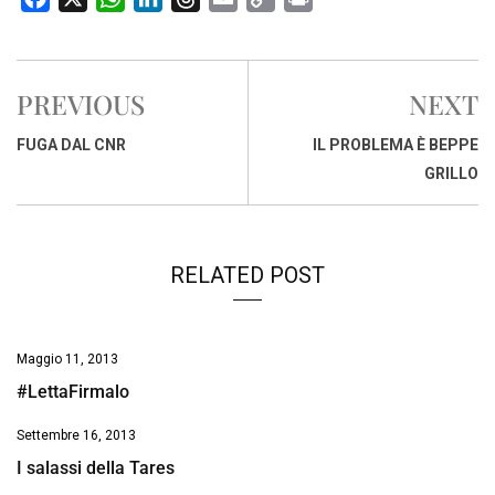
a
h
i
h
m
o
r
c
a
n
r
a
p
i
e
t
k
e
i
y
n
PREVIOUS
NEXT
b
s
e
a
l
L
t
o
A
d
d
i
FUGA DAL CNR
IL PROBLEMA È BEPPE
o
p
I
s
n
GRILLO
k
p
n
k
RELATED POST
Maggio 11, 2013
#LettaFirmalo
Settembre 16, 2013
I salassi della Tares