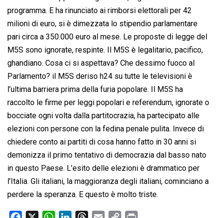
programma. E ha rinunciato ai rimborsi elettorali per 42
milioni di euro, si è dimezzata lo stipendio parlamentare
pari circa a 350.000 euro al mese. Le proposte di legge del
M5S sono ignorate, respinte. Il M5S è legalitario, pacifico,
ghandiano. Cosa ci si aspettava? Che dessimo fuoco al
Parlamento? il M5S deriso h24 su tutte le televisioni è
l’ultima barriera prima della furia popolare. Il M5S ha
raccolto le firme per leggi popolari e referendum, ignorate o
bocciate ogni volta dalla partitocrazia, ha partecipato alle
elezioni con persone con la fedina penale pulita. Invece di
chiedere conto ai partiti di cosa hanno fatto in 30 anni si
demonizza il primo tentativo di democrazia dal basso nato
in questo Paese. L’esito delle elezioni è drammatico per
l’Italia. Gli italiani, la maggioranza degli italiani, cominciano a
perdere la speranza. E questo è molto triste.
F
X
W
L
T
E
C
P