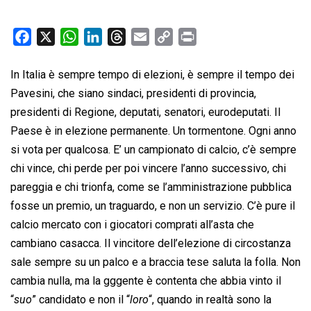
F
X
W
L
T
E
C
P
a
h
i
h
m
o
r
c
a
n
r
a
p
i
In Italia è sempre tempo di elezioni, è sempre il tempo dei
e
t
k
e
i
y
n
Pavesini, che siano sindaci, presidenti di provincia,
b
s
e
a
l
L
t
presidenti di Regione, deputati, senatori, eurodeputati. Il
o
A
d
d
i
Paese è in elezione permanente. Un tormentone. Ogni anno
o
p
I
s
n
si vota per qualcosa. E’ un campionato di calcio, c’è sempre
k
p
n
k
chi vince, chi perde per poi vincere l’anno successivo, chi
pareggia e chi trionfa, come se l’amministrazione pubblica
fosse un premio, un traguardo, e non un servizio. C’è pure il
calcio mercato con i giocatori comprati all’asta che
cambiano casacca. Il vincitore dell’elezione di circostanza
sale sempre su un palco e a braccia tese saluta la folla. Non
cambia nulla, ma la gggente è contenta che abbia vinto il
“
suo
” candidato e non il “
loro
“, quando in realtà sono la