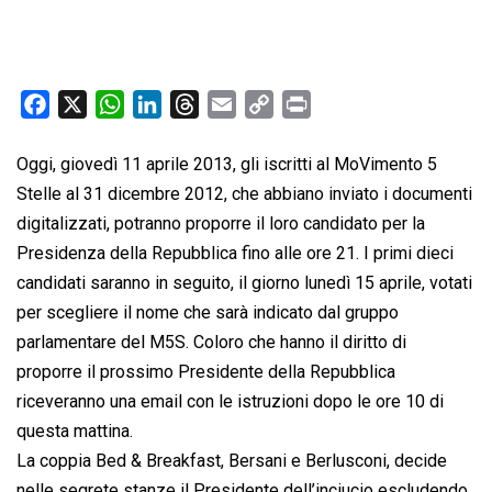
F
X
W
L
T
E
C
P
a
h
i
h
m
o
r
c
a
n
r
a
p
i
Oggi, giovedì 11 aprile 2013, gli iscritti al MoVimento 5
e
t
k
e
i
y
n
Stelle al 31 dicembre 2012, che abbiano inviato i documenti
b
s
e
a
l
L
t
digitalizzati, potranno proporre il loro candidato per la
o
A
d
d
i
Presidenza della Repubblica fino alle ore 21. I primi dieci
o
p
I
s
n
candidati saranno in seguito, il giorno lunedì 15 aprile, votati
k
p
n
k
per scegliere il nome che sarà indicato dal gruppo
parlamentare del M5S. Coloro che hanno il diritto di
proporre il prossimo Presidente della Repubblica
riceveranno una email con le istruzioni dopo le ore 10 di
questa mattina.
La coppia Bed & Breakfast, Bersani e Berlusconi, decide
nelle segrete stanze il Presidente dell’inciucio escludendo