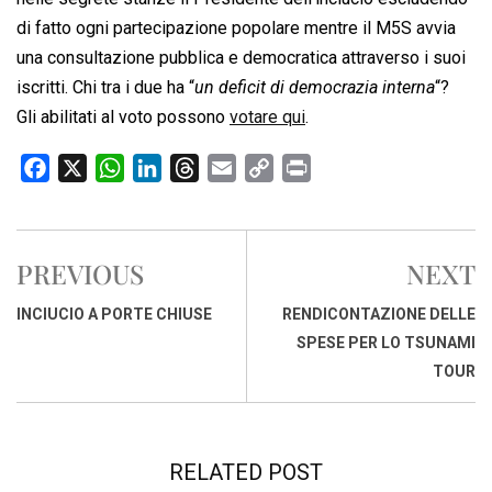
di fatto ogni partecipazione popolare mentre il M5S avvia
una consultazione pubblica e democratica attraverso i suoi
iscritti. Chi tra i due ha “
un deficit di democrazia interna
“?
Gli abilitati al voto possono
votare qui
.
F
X
W
L
T
E
C
P
a
h
i
h
m
o
r
c
a
n
r
a
p
i
e
t
k
e
i
y
n
PREVIOUS
NEXT
b
s
e
a
l
L
t
o
A
d
d
i
INCIUCIO A PORTE CHIUSE
RENDICONTAZIONE DELLE
o
p
I
s
n
SPESE PER LO TSUNAMI
k
p
n
k
TOUR
RELATED POST