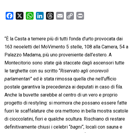
F
X
W
L
T
E
C
P
a
h
i
h
m
o
r
c
a
n
r
a
p
i
“È la Casta a temere più di tutti l’onda d’urto provocata dai
e
t
k
e
i
y
n
b
s
e
a
l
L
t
163 neoeletti del MoVimento 5 stelle, 108 alla Camera, 54 a
o
A
d
d
i
Palazzo Madama, più uno proveniente dall’estero. A
o
p
I
s
n
Montecitorio sono state già staccate dagli ascensori tutte
k
p
n
k
le targhette con su scritto “
Riservato agli onorevoli
parlamentari
” ed è stata rimossa quella che nell’ufficio
postale garantiva la precedenza ai deputati in caso di fila.
Anche la buvette sarebbe al centro di un vero e proprio
progetto di restyling: si mormora che possano essere fatte
fuori le scaffalature che ora mettono in bella mostra scatole
di cioccolatini, fiori e qualche scultura. Rischiano di restare
definitivamente chiusi i celebri “
bagni
“, locali con sauna e