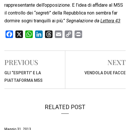
rappresentante dell’opposizione. E l’idea di affidare al M5S
il controllo dei “
segreti
” della Repubblica non sembra far
dormire sogni tranquilli ai più.”
Segnalazione da
Lettera 43
F
X
W
L
T
E
C
P
a
h
i
h
m
o
r
c
a
n
r
a
p
i
e
t
k
e
i
y
n
PREVIOUS
NEXT
b
s
e
a
l
L
t
o
A
d
d
i
GLI “ESPERTI” E LA
VENDOLA DUE FACCE
o
p
I
s
n
PIATTAFORMA M5S
k
p
n
k
RELATED POST
Maggio 31, 2013