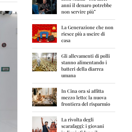
0
anni il denaro potrebbe
6
non servire più”
2
0
La Generazione che non
0
7
riesce più a uscire di
casa
2
0
0
Gli allevamenti di polli
8
stanno alimentando i
batteri della diarrea
2
umana
0
0
9
In Cina ora si affitta
mezzo letto: la nuova
2
frontiera del risparmio
0
1
0
La rivolta degli
scarafaggi: i giovani
2