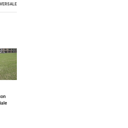
IVERSALE
con
iale