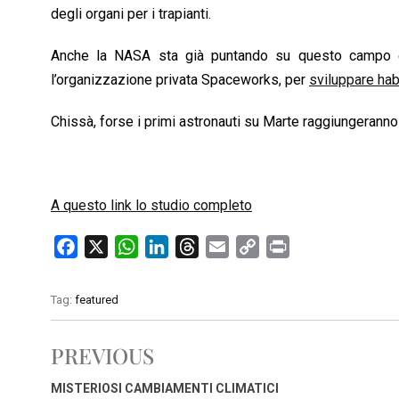
degli organi per i trapianti.
Anche la NASA sta già puntando su questo campo e s
l’organizzazione privata Spaceworks, per
sviluppare hab
Chissà, forse i primi astronauti su Marte raggiungeranno
A questo link lo studio completo
F
X
W
L
T
E
C
P
a
h
i
h
m
o
r
c
a
n
r
a
p
i
Tag:
featured
e
t
k
e
i
y
n
b
s
e
a
l
L
t
PREVIOUS
o
A
d
d
i
o
p
I
s
n
MISTERIOSI CAMBIAMENTI CLIMATICI