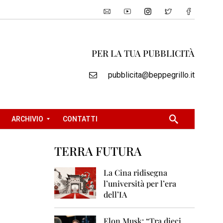
PER LA TUA PUBBLICITÀ
pubblicita@beppegrillo.it
ARCHIVIO
CONTATTI
TERRA FUTURA
2
0
La Cina ridisegna
0
l’università per l’era
5
dell’IA
2
0
Elon Musk: “Tra dieci