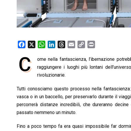
F
X
W
L
T
E
C
P
a
h
i
h
m
o
r
C
ome nella fantascienza, l’ibernazione potre
c
a
n
r
a
p
i
e
raggiungere i luoghi più lontani dell’unive
t
k
e
i
y
n
b
s
e
a
l
L
t
rivoluzionarie.
o
A
d
d
i
Tutti conosciamo questo processo nella fantascienza:
o
p
I
s
n
vasca o in un baccello, per preservarlo durante il viag
k
p
n
k
percorrerà distanze incredibili, che dureranno decin
passato nemmeno un minuto.
Fino a poco tempo fa era quasi impossibile far dorm