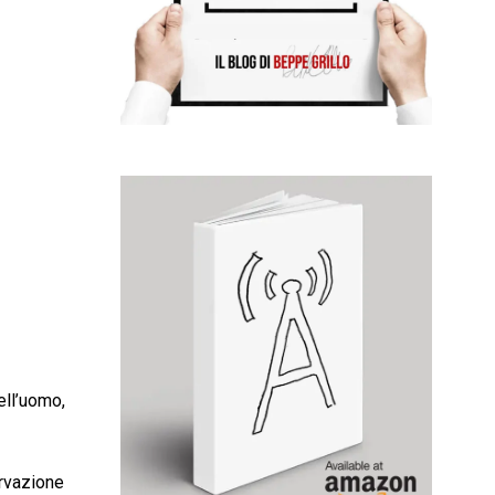
ell’uomo,
ervazione