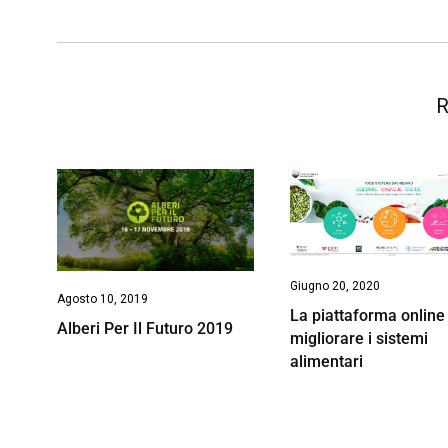
k
p
n
k
R
Giugno 20, 2020
Agosto 10, 2019
La piattaforma online
Alberi Per Il Futuro 2019
migliorare i sistemi
alimentari