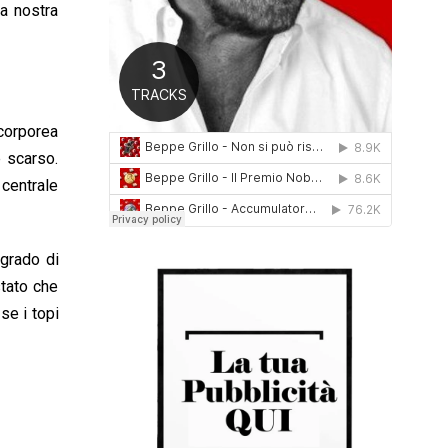
a nostra
0
1
6
 corporea
è scarso.
 centrale
 grado di
stato che
se i topi