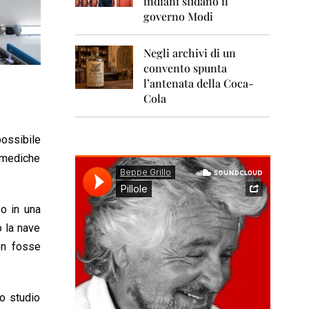
indiani sfidano il
0
1
governo Modi
1
Negli archivi di un
2
0
convento spunta
1
l’antenata della Coca-
2
Cola
2
0
ossibile
1
3
 mediche
2
0
1
o in una
4
o la nave
2
on fosse
0
1
5
o studio
2