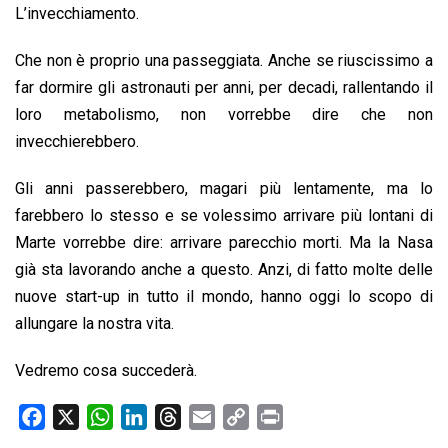
L’invecchiamento.
Che non è proprio una passeggiata. Anche se riuscissimo a
far dormire gli astronauti per anni, per decadi, rallentando il
loro metabolismo, non vorrebbe dire che non
invecchierebbero.
Gli anni passerebbero, magari più lentamente, ma lo
farebbero lo stesso e se volessimo arrivare più lontani di
Marte vorrebbe dire: arrivare parecchio morti. Ma la Nasa
già sta lavorando anche a questo. Anzi, di fatto molte delle
nuove start-up in tutto il mondo, hanno oggi lo scopo di
allungare la nostra vita.
Vedremo cosa succederà.
F
X
W
L
T
E
C
P
a
h
i
h
m
o
r