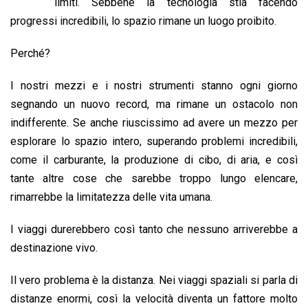
b
s
e
a
l
L
t
limiti. Sebbene la tecnologia stia facendo
o
A
d
d
i
progressi incredibili, lo spazio rimane un luogo proibito.
o
p
I
s
n
Perché?
k
p
n
k
I nostri mezzi e i nostri strumenti stanno ogni giorno
segnando un nuovo record, ma rimane un ostacolo non
indifferente. Se anche riuscissimo ad avere un mezzo per
esplorare lo spazio intero, superando problemi incredibili,
come il carburante, la produzione di cibo, di aria, e così
tante altre cose che sarebbe troppo lungo elencare,
rimarrebbe la limitatezza delle vita umana.
I viaggi durerebbero così tanto che nessuno arriverebbe a
destinazione vivo.
Il vero problema è la distanza. Nei viaggi spaziali si parla di
distanze enormi, così la velocità diventa un fattore molto