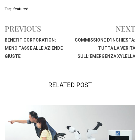
c
a
n
r
a
p
i
Tag:
featured
e
t
k
e
i
y
n
b
s
e
a
l
L
t
PREVIOUS
NEXT
o
A
d
d
i
o
p
I
s
n
BENEFIT CORPORATION:
COMMISSIONE D’INCHIESTA:
k
p
n
k
MENO TASSE ALLE AZIENDE
TUTTA LA VERITÀ
GIUSTE
SULL’EMERGENZA XYLELLA
RELATED POST