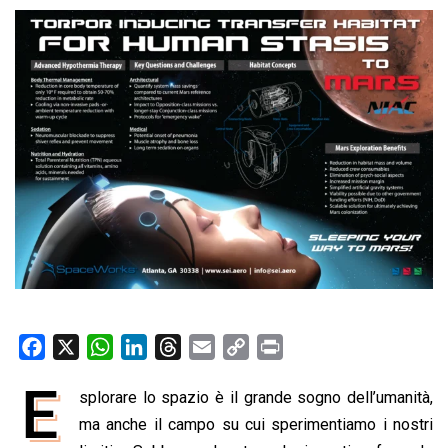
F
X
W
L
T
E
C
P
a
h
i
h
m
o
r
E
splorare lo spazio è il grande sogno dell’umanità,
c
a
n
r
a
p
i
e
ma anche il campo su cui sperimentiamo i nostri
t
k
e
i
y
n