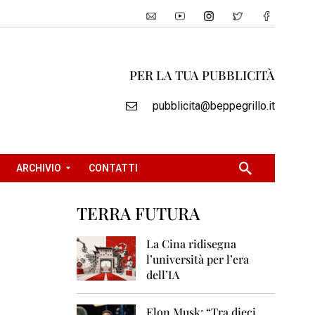
PER LA TUA PUBBLICITÀ
pubblicita@beppegrillo.it
ARCHIVIO
CONTATTI
TERRA FUTURA
2
0
La Cina ridisegna
0
l’università per l’era
5
dell’IA
2
0
Elon Musk: “Tra dieci