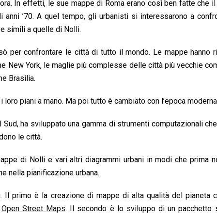
llora. In effetti, le sue mappe di Roma erano così ben fatte che i
i anni ’70. A quel tempo, gli urbanisti si interessarono a confr
simili a quelle di Nolli.
sò per confrontare le città di tutto il mondo. Le mappe hanno r
 come New York, le maglie più complesse delle città più vecchie 
e Brasilia.
loro piani a mano. Ma poi tutto è cambiato con l’epoca moderna
el Sud, ha sviluppato una gamma di strumenti computazionali che
dono le città.
ppe di Nolli e vari altri diagrammi urbani in modi che prima 
ne nella pianificazione urbana.
i. Il primo è la creazione di mappe di alta qualità del pianeta
o
Open Street Maps
. Il secondo è lo sviluppo di un pacchetto