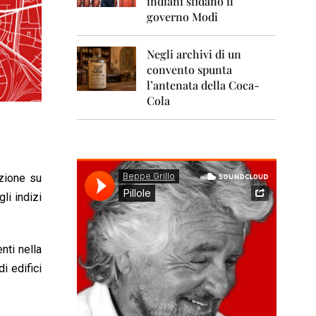
indiani sfidano il
0
1
governo Modi
1
Negli archivi di un
2
0
convento spunta
1
l’antenata della Coca-
2
Cola
2
0
1
3
azione su
2
li indizi
0
1
4
nti nella
2
0
i edifici
1
5
2