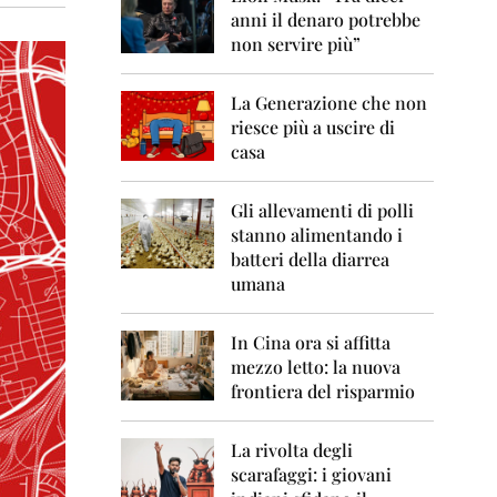
0
anni il denaro potrebbe
6
non servire più”
2
0
La Generazione che non
0
7
riesce più a uscire di
casa
2
0
0
Gli allevamenti di polli
8
stanno alimentando i
batteri della diarrea
2
umana
0
0
9
In Cina ora si affitta
mezzo letto: la nuova
2
frontiera del risparmio
0
1
0
La rivolta degli
scarafaggi: i giovani
2