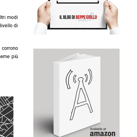
tri modi
ivello di
e corrono
sieme più