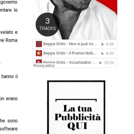
l governo
0
ontare lo
1
6
ivelato e
come Roma
.
 hanno il
non erano
 che sono
 software