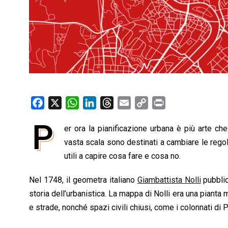
F
X
W
L
T
E
C
P
a
h
i
h
m
o
r
P
er ora la pianificazione urbana è più arte ch
c
a
n
r
a
p
i
e
vasta scala sono destinati a cambiare le regole
t
k
e
i
y
n
b
s
e
a
l
L
t
utili a capire cosa fare e cosa no.
o
A
d
d
i
Nel 1748, il geometra italiano
Giambattista Nolli
pubblic
o
p
I
s
n
storia dell’urbanistica. La mappa di Nolli era una pianta 
k
p
n
k
e strade, nonché spazi civili chiusi, come i colonnati di 