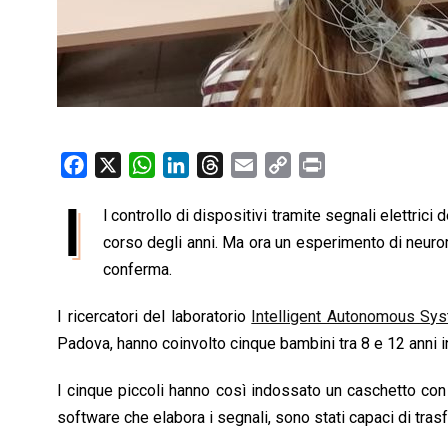
F
X
W
L
T
E
C
P
a
h
i
h
m
o
r
I
l controllo di dispositivi tramite segnali elettrici
c
a
n
r
a
p
i
e
corso degli anni. Ma ora un esperimento di neuror
t
k
e
i
y
n
b
s
e
a
l
L
t
conferma.
o
A
d
d
i
I ricercatori del laboratorio
Intelligent Autonomous Sy
o
p
I
s
n
Padova, hanno coinvolto cinque bambini tra 8 e 12 anni i
k
p
n
k
I cinque piccoli hanno così indossato un caschetto con el
software che elabora i segnali, sono stati capaci di trasf