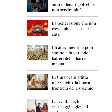
0
anni il denaro potrebbe
6
non servire più”
2
0
La Generazione che non
0
7
riesce più a uscire di
casa
2
0
0
Gli allevamenti di polli
8
stanno alimentando i
batteri della diarrea
2
umana
0
0
9
In Cina ora si affitta
mezzo letto: la nuova
2
frontiera del risparmio
0
1
0
La rivolta degli
scarafaggi: i giovani
2