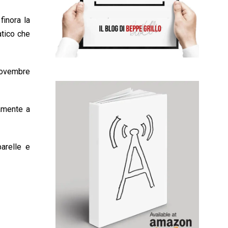
finora la
atico che
 Novembre
amente a
parelle e