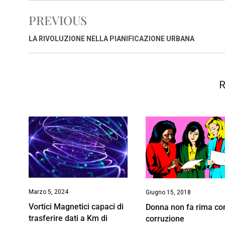
b
s
e
a
l
L
t
PREVIOUS
o
A
d
d
i
o
p
I
s
n
LA RIVOLUZIONE NELLA PIANIFICAZIONE URBANA
k
p
n
k
R
Marzo 5, 2024
Giugno 15, 2018
Vortici Magnetici capaci di
Donna non fa rima co
trasferire dati a Km di
corruzione