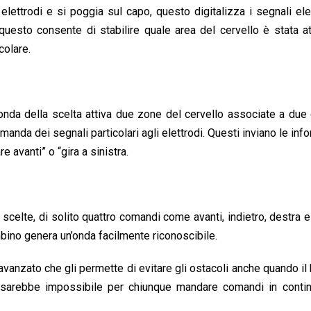
lettrodi e si poggia sul capo, questo digitalizza i segnali elet
uesto consente di stabilire quale area del cervello è stata at
colare.
onda della scelta attiva due zone del cervello associate a du
o manda dei segnali particolari agli elettrodi. Questi inviano le inf
 avanti” o “gira a sinistra.
celte, di solito quattro comandi come avanti, indietro, destra e 
bino genera un’onda facilmente riconoscibile.
vanzato che gli permette di evitare gli ostacoli anche quando i
é sarebbe impossibile per chiunque mandare comandi in contin