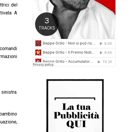
trici del
0
1
tivata. A
6
e comandi
ormazioni
sinistra.
l bambino
uazione,