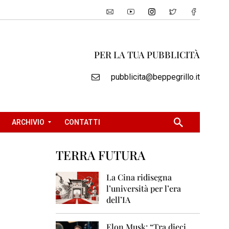
PER LA TUA PUBBLICITÀ
pubblicita@beppegrillo.it
ARCHIVIO
CONTATTI
TERRA FUTURA
2
0
La Cina ridisegna
0
l’università per l’era
5
dell’IA
2
0
Elon Musk: “Tra dieci