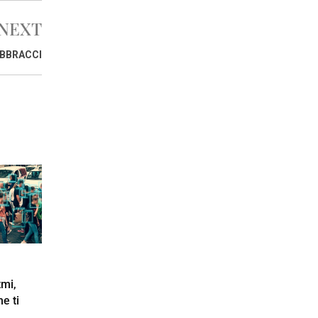
NEXT
ABBRACCI
tmi,
he ti