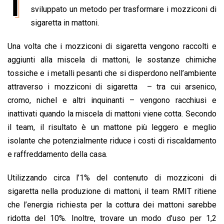
I
e
sviluppato un metodo per trasformare i mozziconi di
t
k
e
i
y
n
b
s
e
a
l
L
t
sigaretta in mattoni.
o
A
d
d
i
Una volta che i mozziconi di sigaretta vengono raccolti e
o
p
I
s
n
aggiunti alla miscela di mattoni, le sostanze chimiche
k
p
n
k
tossiche e i metalli pesanti che si disperdono nell’ambiente
attraverso i mozziconi di sigaretta – tra cui arsenico,
cromo, nichel e altri inquinanti – vengono racchiusi e
inattivati quando la miscela di mattoni viene cotta. Secondo
il team, il risultato è un mattone più leggero e meglio
isolante che potenzialmente riduce i costi di riscaldamento
e raffreddamento della casa.
Utilizzando circa l’1% del contenuto di mozziconi di
sigaretta nella produzione di mattoni, il team RMIT ritiene
che l’energia richiesta per la cottura dei mattoni sarebbe
ridotta del 10%. Inoltre, trovare un modo d’uso per 1,2