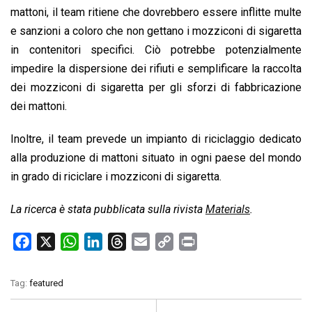
mattoni, il team ritiene che dovrebbero essere inflitte multe
e sanzioni a coloro che non gettano i mozziconi di sigaretta
in contenitori specifici. Ciò potrebbe potenzialmente
impedire la dispersione dei rifiuti e semplificare la raccolta
dei mozziconi di sigaretta per gli sforzi di fabbricazione
dei mattoni.
Inoltre, il team prevede un impianto di riciclaggio dedicato
alla produzione di mattoni situato in ogni paese del mondo
in grado di riciclare i mozziconi di sigaretta.
La ricerca è stata pubblicata sulla rivista
Materials
.
F
X
W
L
T
E
C
P
a
h
i
h
m
o
r
c
a
n
r
a
p
i
Tag:
featured
e
t
k
e
i
y
n