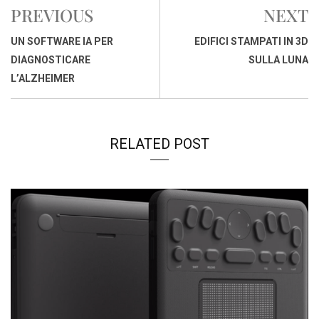
b
s
e
a
l
L
t
PREVIOUS
NEXT
o
A
d
d
i
o
p
I
s
n
UN SOFTWARE IA PER
EDIFICI STAMPATI IN 3D
k
p
n
k
DIAGNOSTICARE
SULLA LUNA
L’ALZHEIMER
RELATED POST