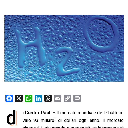
F
X
W
L
T
E
C
P
a
h
i
h
m
o
r
d
i Gunter Pauli –
Il mercato mondiale delle batterie
c
a
n
r
a
p
i
e
vale 93 miliardi di dollari ogni anno. Il mercato
t
k
e
i
y
n
b
s
e
a
l
L
t