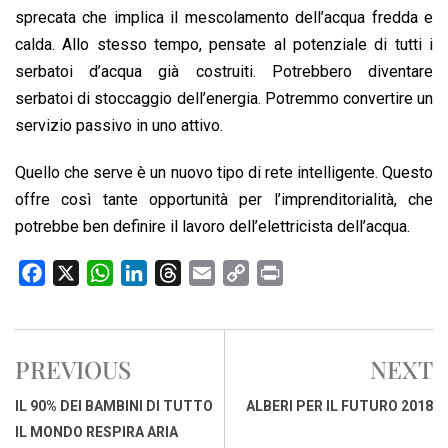
sprecata che implica il mescolamento dell’acqua fredda e
calda. Allo stesso tempo, pensate al potenziale di tutti i
serbatoi d’acqua già costruiti. Potrebbero diventare
serbatoi di stoccaggio dell’energia. Potremmo convertire un
servizio passivo in uno attivo.
Quello che serve è un nuovo tipo di rete intelligente. Questo
offre così tante opportunità per l’imprenditorialità, che
potrebbe ben definire il lavoro dell’elettricista dell’acqua.
F
X
W
L
T
E
C
P
a
h
i
h
m
o
r
c
a
n
r
a
p
i
e
t
k
e
i
y
n
PREVIOUS
NEXT
b
s
e
a
l
L
t
o
A
d
d
i
IL 90% DEI BAMBINI DI TUTTO
ALBERI PER IL FUTURO 2018
o
p
I
s
n
IL MONDO RESPIRA ARIA