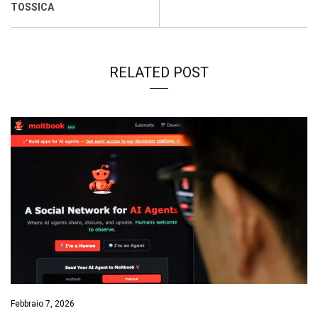
k
p
n
k
TOSSICA
RELATED POST
Febbraio 7, 2026