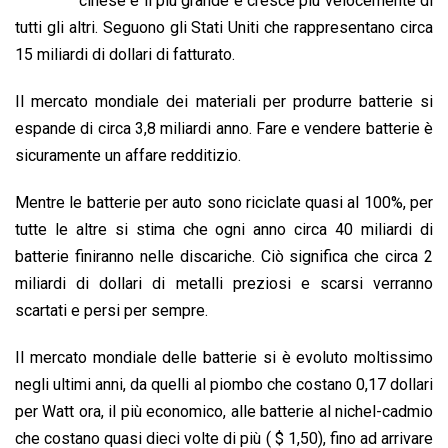
cinese è il più grande e cresce più velocemente di
o
A
d
d
i
tutti gli altri. Seguono gli Stati Uniti che rappresentano circa
o
p
I
s
n
15 miliardi di dollari di fatturato.
k
p
n
k
Il mercato mondiale dei materiali per produrre batterie si
espande di circa 3,8 miliardi anno. Fare e vendere batterie è
sicuramente un affare redditizio.
Mentre le batterie per auto sono riciclate quasi al 100%, per
tutte le altre si stima che ogni anno circa 40 miliardi di
batterie finiranno nelle discariche. Ciò significa che circa 2
miliardi di dollari di metalli preziosi e scarsi verranno
scartati e persi per sempre.
Il mercato mondiale delle batterie si è evoluto moltissimo
negli ultimi anni, da quelli al piombo che costano 0,17 dollari
per Watt ora, il più economico, alle batterie al nichel-cadmio
che costano quasi dieci volte di più ( $ 1,50), fino ad arrivare