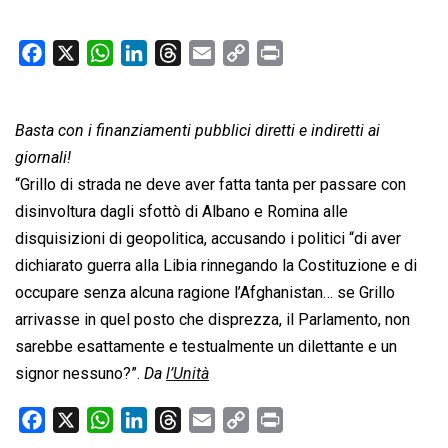
F
X
W
L
T
E
C
P
a
h
i
h
m
o
r
c
a
n
r
a
p
i
Basta con i finanziamenti pubblici diretti e indiretti ai
e
t
k
e
i
y
n
b
s
e
a
l
L
t
giornali!
o
A
d
d
i
“Grillo di strada ne deve aver fatta tanta per passare con
o
p
I
s
n
disinvoltura dagli sfottò di Albano e Romina alle
k
p
n
k
disquisizioni di geopolitica, accusando i politici “di aver
dichiarato guerra alla Libia rinnegando la Costituzione e di
occupare senza alcuna ragione l’Afghanistan… se Grillo
arrivasse in quel posto che disprezza, il Parlamento, non
sarebbe esattamente e testualmente un dilettante e un
signor nessuno?”.
Da
l’Unità
F
X
W
L
T
E
C
P
a
h
i
h
m
o
r