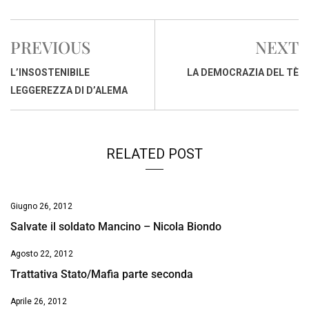
c
a
n
r
a
p
i
e
t
k
e
i
y
n
PREVIOUS
NEXT
b
s
e
a
l
L
t
o
A
d
d
i
L’INSOSTENIBILE
LA DEMOCRAZIA DEL TÈ
o
p
I
s
n
LEGGEREZZA DI D’ALEMA
k
p
n
k
RELATED POST
Giugno 26, 2012
Salvate il soldato Mancino – Nicola Biondo
Agosto 22, 2012
Trattativa Stato/Mafia parte seconda
Aprile 26, 2012