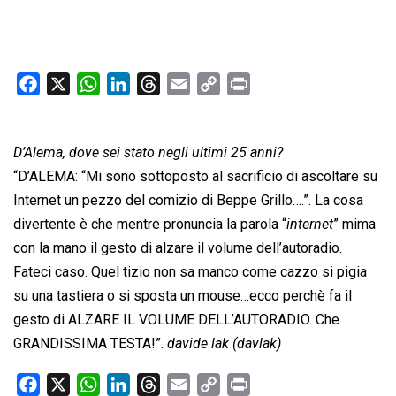
F
X
W
L
T
E
C
P
a
h
i
h
m
o
r
c
a
n
r
a
p
i
D’Alema, dove sei stato negli ultimi 25 anni?
e
t
k
e
i
y
n
b
s
e
a
l
L
t
“D’ALEMA: “Mi sono sottoposto al sacrificio di ascoltare su
o
A
d
d
i
Internet un pezzo del comizio di Beppe Grillo….”. La cosa
o
p
I
s
n
divertente è che mentre pronuncia la parola “
internet
” mima
k
p
n
k
con la mano il gesto di alzare il volume dell’autoradio.
Fateci caso. Quel tizio non sa manco come cazzo si pigia
su una tastiera o si sposta un mouse…ecco perchè fa il
gesto di ALZARE IL VOLUME DELL’AUTORADIO. Che
GRANDISSIMA TESTA!”.
davide lak (davlak)
F
X
W
L
T
E
C
P