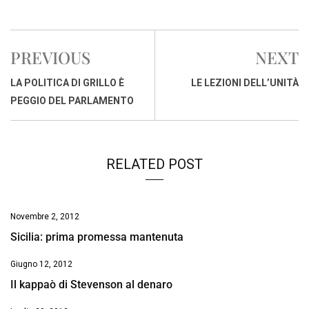
a
h
i
h
m
o
r
c
a
n
r
a
p
i
e
t
k
e
i
y
n
PREVIOUS
NEXT
b
s
e
a
l
L
t
o
A
d
d
i
LA POLITICA DI GRILLO È
LE LEZIONI DELL’UNITÀ
o
p
I
s
n
PEGGIO DEL PARLAMENTO
k
p
n
k
RELATED POST
Novembre 2, 2012
Sicilia: prima promessa mantenuta
Giugno 12, 2012
Il kappaò di Stevenson al denaro