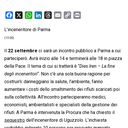
F
X
W
L
T
E
C
P
a
h
i
h
m
o
r
L’inceneritore di Parma
c
a
n
r
a
p
i
e
t
k
e
i
y
n
(13:00)
b
s
e
a
l
L
t
Il
22 settembre
ci sarà un incontro pubblico a Parma a cui
o
A
d
d
i
parteciperò. Avrà inizio alle 14 e terminerà alle 18 in piazza
o
p
I
s
n
della Pace. Il tema di cui si tratterà è “
Dies Iren – La fine
k
p
n
k
degli inceneritori
“. Non c’è una sola buona ragione per
costruirli: danneggiano la salute, l’ambiente, fanno
aumentare i costi dello smaltimento dei rifiuti scaricati poi
sulla collettività. All’incontro parteciperanno medici,
economisti, ambientalisti e specialisti della gestione dei
rifiuti. A Parma è intervenuta la Procura che ha chiesto il
sequestro
dell’inceneritore di Uguzzolo. L’inchiesta
vedrebbe indagate 10 persone per presunte mancate