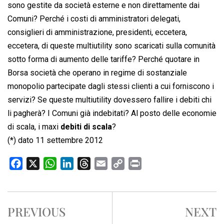
sono gestite da società esterne e non direttamente dai
Comuni? Perché i costi di amministratori delegati,
consiglieri di amministrazione, presidenti, eccetera,
eccetera, di queste multiutility sono scaricati sulla comunità
sotto forma di aumento delle tariffe? Perché quotare in
Borsa società che operano in regime di sostanziale
monopolio partecipate dagli stessi clienti a cui forniscono i
servizi? Se queste multiutility dovessero fallire i debiti chi
li pagherà? I Comuni già indebitati? Al posto delle economie
di scala, i maxi
debiti di scala
?
(*) dato 11 settembre 2012
F
X
W
L
T
E
C
P
a
h
i
h
m
o
r
c
a
n
r
a
p
i
e
t
k
e
i
y
n
PREVIOUS
NEXT
b
s
e
a
l
L
t