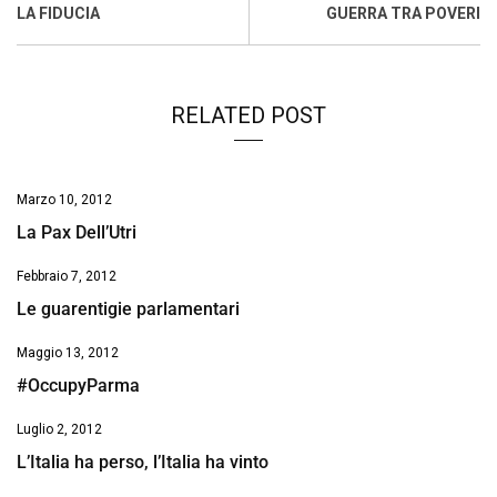
o
A
d
d
i
LA FIDUCIA
GUERRA TRA POVERI
o
p
I
s
n
k
p
n
k
RELATED POST
Marzo 10, 2012
La Pax Dell’Utri
Febbraio 7, 2012
Le guarentigie parlamentari
Maggio 13, 2012
#OccupyParma
Luglio 2, 2012
L’Italia ha perso, l’Italia ha vinto