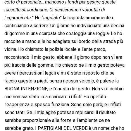
corto di personale… mancano i fondi per gestire queste
raccolte straordinarie. Ci penseranno i volontari di
Legambiente.
” Ho “
ingoiato
” la risposta amaramente e
continuando a correre. Un giorno ho indiviuduato una decina
di gomme in una scarpata che costeggia una roggia. Le ho
raccolte a mano e le ho adagiate sul bordo della strada più
vicina. Ho chiamato la polizia locale e l’ente parco,
raccontando il mio gesto: ebbene il giorno dopo non vi era
più traccia delle gomme. Ho chiesto se il mio gesto poteva
avere ripercussioni legali e mi è stato risposto che se
faccio questo a piedi, senza nessun veicolo, è palese la
BUONA INTENZIONE, e l’onestà del gesto. Non vi è dubbio
che non sia stato io a scaricare i rifiuti. Ho ripetuto
l’esperienza e spesso funziona. Sono solo però, e i rifiuti
sono tanti. Se il mio agire potesse replicarsi il risultato
sarebbe proporzionale alle forze e l’ambiente ce ne
sarebbe grato. I PARTIGIANI DEL VERDE è un nome che ho