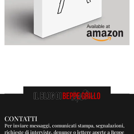
CONTATTI
Per inviare messaggi, comunicati stampa, segnalazioni,
richieste di interviste, denunce o lettere aperte a Beppe