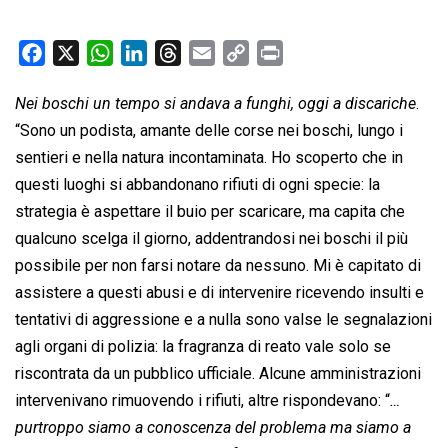
F
X
W
L
T
E
C
P
a
h
i
h
m
o
r
Nei boschi un tempo si andava a funghi, oggi a discariche
.
c
a
n
r
a
p
i
“Sono un podista, amante delle corse nei boschi, lungo i
e
t
k
e
i
y
n
b
s
e
a
l
L
t
sentieri e nella natura incontaminata. Ho scoperto che in
o
A
d
d
i
questi luoghi si abbandonano rifiuti di ogni specie: la
o
p
I
s
n
strategia è aspettare il buio per scaricare, ma capita che
k
p
n
k
qualcuno scelga il giorno, addentrandosi nei boschi il più
possibile per non farsi notare da nessuno. Mi è capitato di
assistere a questi abusi e di intervenire ricevendo insulti e
tentativi di aggressione e a nulla sono valse le segnalazioni
agli organi di polizia: la fragranza di reato vale solo se
riscontrata da un pubblico ufficiale. Alcune amministrazioni
intervenivano rimuovendo i rifiuti, altre rispondevano: “
…
purtroppo siamo a conoscenza del problema ma siamo a