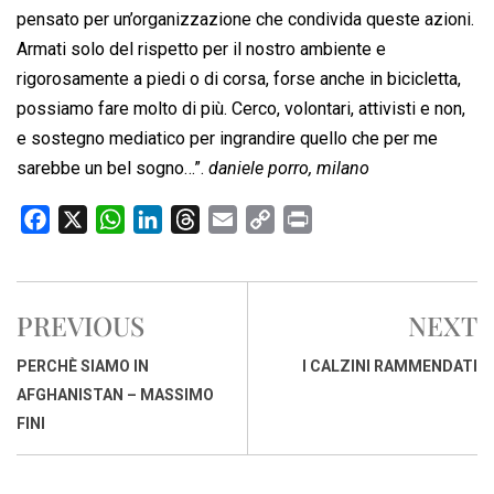
pensato per un’organizzazione che condivida queste azioni.
Armati solo del rispetto per il nostro ambiente e
rigorosamente a piedi o di corsa, forse anche in bicicletta,
possiamo fare molto di più. Cerco, volontari, attivisti e non,
e sostegno mediatico per ingrandire quello che per me
sarebbe un bel sogno…”.
daniele porro, milano
F
X
W
L
T
E
C
P
a
h
i
h
m
o
r
c
a
n
r
a
p
i
e
t
k
e
i
y
n
PREVIOUS
NEXT
b
s
e
a
l
L
t
o
A
d
d
i
PERCHÈ SIAMO IN
I CALZINI RAMMENDATI
o
p
I
s
n
AFGHANISTAN – MASSIMO
k
p
n
k
FINI