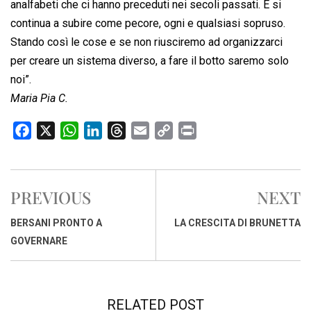
analfabeti che ci hanno preceduti nei secoli passati. E si
continua a subire come pecore, ogni e qualsiasi sopruso.
Stando così le cose e se non riusciremo ad organizzarci
per creare un sistema diverso, a fare il botto saremo solo
noi”.
Maria Pia C.
F
X
W
L
T
E
C
P
a
h
i
h
m
o
r
c
a
n
r
a
p
i
e
t
k
e
i
y
n
PREVIOUS
NEXT
b
s
e
a
l
L
t
o
A
d
d
i
BERSANI PRONTO A
LA CRESCITA DI BRUNETTA
o
p
I
s
n
GOVERNARE
k
p
n
k
RELATED POST