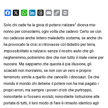
F
X
W
L
T
E
C
P
a
h
i
h
m
o
r
Solo chi cade ha la gioia di potersi rialzare” diceva mio
c
a
n
r
a
p
i
nonno per consolarmi, ogni volta che cadevo. Certo se con
e
t
k
e
i
y
n
b
s
e
a
l
L
t
noi cadesse anche lintero maledetto sistema, se anche chi
o
A
d
d
i
ha provocato la crisi si ritrovasse col didietro per terra,
o
p
I
s
n
impossibilitato a rialzarsi senza il nostro aiuto che gli
k
p
n
k
negheremmo, potremmo dire che non tutto il male viene per
nuocere. Ma sappiamo che questa è pia illusione, gli
sciacalli non moriranno, se non con un vero e proprio
terremoto simile a quello che cancellò i dinosauri. Da che
mondo è mondo chi detiene il potere non ha mai pagato i
propri errori, ma sempre i poveri cristi che purtroppo,
nonostante si fossero evoluti, nonostante listruzione alla
portata di tutti, il loro modo di fare è rimasto identico agli