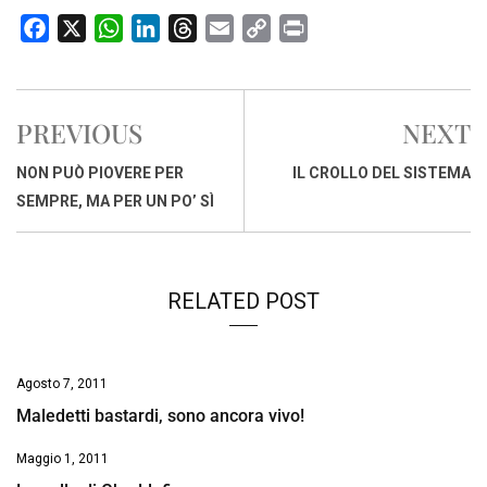
F
X
W
L
T
E
C
P
a
h
i
h
m
o
r
c
a
n
r
a
p
i
e
t
k
e
i
y
n
PREVIOUS
NEXT
b
s
e
a
l
L
t
o
A
d
d
i
NON PUÒ PIOVERE PER
IL CROLLO DEL SISTEMA
o
p
I
s
n
SEMPRE, MA PER UN PO’ SÌ
k
p
n
k
RELATED POST
Agosto 7, 2011
Maledetti bastardi, sono ancora vivo!
Maggio 1, 2011