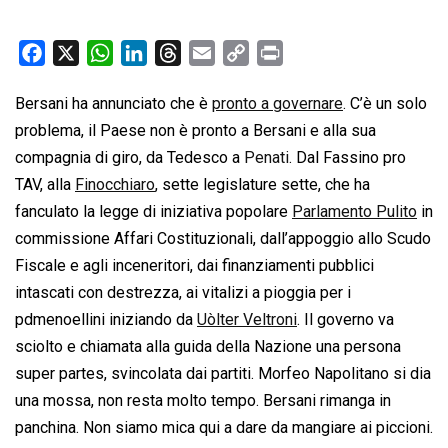
F
X
W
L
T
E
C
P
a
h
i
h
m
o
r
Bersani ha annunciato che è
pronto a governare
. C’è un solo
c
a
n
r
a
p
i
problema, il Paese non è pronto a Bersani e alla sua
e
t
k
e
i
y
n
b
s
e
a
l
L
t
compagnia di giro, da Tedesco a
Penati
. Dal Fassino pro
o
A
d
d
i
TAV, alla
Finocchiaro
, sette legislature sette, che ha
o
p
I
s
n
fanculato la legge di iniziativa popolare
Parlamento Pulito
in
k
p
n
k
commissione Affari Costituzionali, dall’appoggio allo Scudo
Fiscale e agli inceneritori, dai finanziamenti pubblici
intascati con destrezza, ai vitalizi a pioggia per i
pdmenoellini iniziando da
Uòlter Veltroni
. Il governo va
sciolto e chiamata alla guida della Nazione una persona
super partes, svincolata dai partiti. Morfeo Napolitano si dia
una mossa, non resta molto tempo. Bersani rimanga in
panchina. Non siamo mica qui a dare da mangiare ai piccioni.