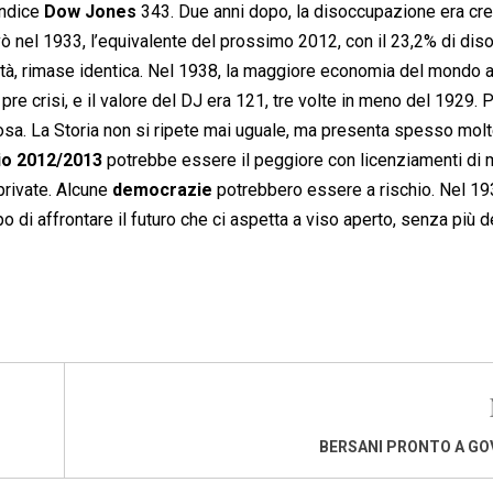
indice
Dow Jones
343. Due anni dopo, la disoccupazione era cre
ò nel 1933, l’equivalente del prossimo 2012, con il 23,2% di dis
avità, rimase identica. Nel 1938, la maggiore economia del mondo 
pre crisi, e il valore del DJ era 121, tre volte in meno del 1929. 
sa. La Storia non si ripete mai uguale, ma presenta spesso mol
io 2012/2013
potrebbe essere il peggiore con licenziamenti di
private. Alcune
democrazie
potrebbero essere a rischio. Nel 1
o di affrontare il futuro che ci aspetta a viso aperto, senza più 
BERSANI PRONTO A G