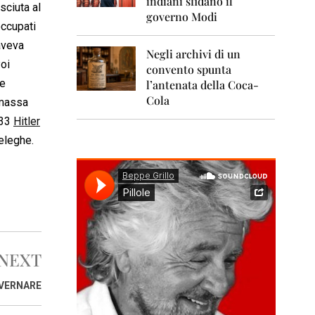
indiani sfidano il
0
sciuta al
1
governo Modi
1
occupati
aveva
Negli archivi di un
2
Poi
0
convento spunta
1
te
l’antenata della Coca-
2
Cola
 massa
2
933
Hitler
0
deleghe.
1
3
2
0
1
4
2
NEXT
0
1
OVERNARE
5
2