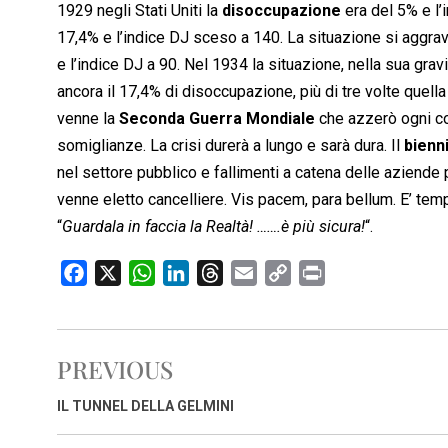
1929 negli Stati Uniti la
disoccupazione
era del 5% e l’
17,4% e l’indice DJ sceso a 140. La situazione si aggrav
e l’indice DJ a 90. Nel 1934 la situazione, nella sua gr
ancora il 17,4% di disoccupazione, più di tre volte quella 
venne la
Seconda Guerra Mondiale
che azzerò ogni co
somiglianze. La crisi durerà a lungo e sarà dura. Il
bienn
nel settore pubblico e fallimenti a catena delle aziende 
venne eletto cancelliere. Vis pacem, para bellum. E’ temp
“
Guardala in faccia la Realtà! …….è più sicura!
“.
F
X
W
L
T
E
C
P
a
h
i
h
m
o
r
c
a
n
r
a
p
i
e
t
k
e
i
y
n
PREVIOUS
b
s
e
a
l
L
t
o
A
d
d
i
IL TUNNEL DELLA GELMINI
o
p
I
s
n