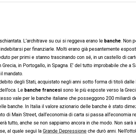
 schiantata. L’architrave su cui si reggeva erano le
banche
. Non 
to indebitarsi per finanziarle. Molti erano già pesantemente espost
uto per primi e stanno trascinando con sé, in un castello di carte,
Grecia, in Portogallo, in Spagna. E’ del tutto improbabile che a 
il mandato.
ebito degli Stati, acquistato negli anni sotto forma di titoli dalle
 dell’oca. Le
banche francesi
sono le più esposte verso la Greci
Lo stesso vale per le banche italiane che posseggono 200 miliardi d
le banche. In Italia il valore azionario delle banche è stato dimez
to di Main Street, dall’economia di carta si passa all’economia re
mbierà tutto, anche se non sappiamo ancora in che modo. Non sarà i
rse, al quale seguì la
Grande Depressione
che durò anni. Nell’otto