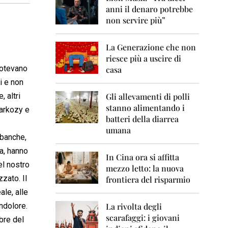
0
anni il denaro potrebbe
6
non servire più”
2
0
La Generazione che non
0
7
riesce più a uscire di
potevano
casa
2
i e non
0
0
 altri
Gli allevamenti di polli
8
stanno alimentando i
Sarkozy e
batteri della diarrea
2
umana
0
 banche,
0
a, hanno
9
In Cina ora si affitta
el nostro
mezzo letto: la nuova
2
zato. Il
frontiera del risparmio
0
1
ale, alle
0
ndolore.
La rivolta degli
scarafaggi: i giovani
2
bre del