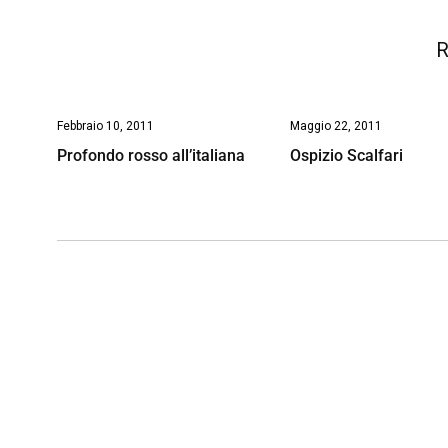
k
p
n
k
R
Febbraio 10, 2011
Maggio 22, 2011
Profondo rosso all’italiana
Ospizio Scalfari