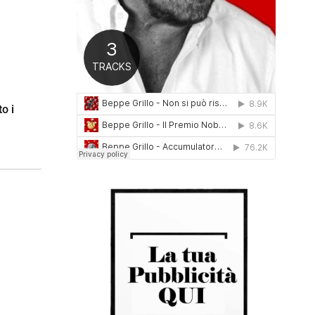
0
1
6
o i