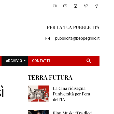
PER LA TUA PUBBLICITÀ
pubblicita@beppegrillo.it
ARCHIVIO
CONTATTI
TERRA FUTURA
2
ì
0
La Cina ridisegna
0
l’università per l’era
5
dell’IA
2
0
Elon Musk: “Tra dieci