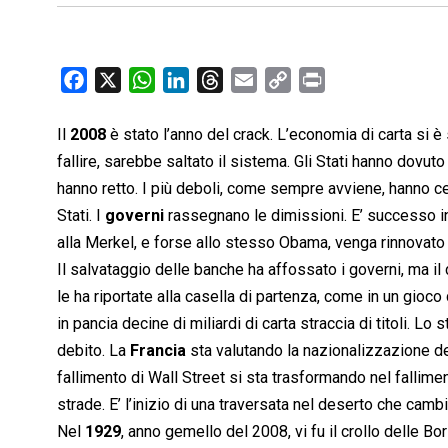
F
X
W
L
T
E
C
P
a
h
i
h
m
o
r
c
a
n
r
a
p
i
Il
2008
è stato l’anno del crack. L’economia di carta si è
e
t
k
e
i
y
n
fallire, sarebbe saltato il sistema. Gli Stati hanno dovu
b
s
e
a
l
L
t
hanno retto. I più deboli, come sempre avviene, hanno ced
o
A
d
d
i
Stati. I
governi
rassegnano le dimissioni. E’ successo in 
o
p
I
s
n
alla Merkel, e forse allo stesso Obama, venga rinnovato 
k
p
n
k
Il salvataggio delle banche ha affossato i governi, ma il d
le ha riportate alla casella di partenza, come in un gioco
in pancia decine di miliardi di carta straccia di titoli. 
debito. La
Francia
sta valutando la nazionalizzazione del
fallimento di Wall Street si sta trasformando nel fallimen
strade. E’ l’inizio di una traversata nel deserto che ca
Nel
1929
, anno gemello del 2008, vi fu il crollo delle Bo