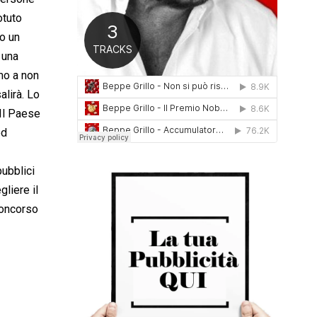
0
otuto
1
to un
6
 una
imo a non
alirà. Lo
 Il Paese
d
pubblici
gliere il
concorso