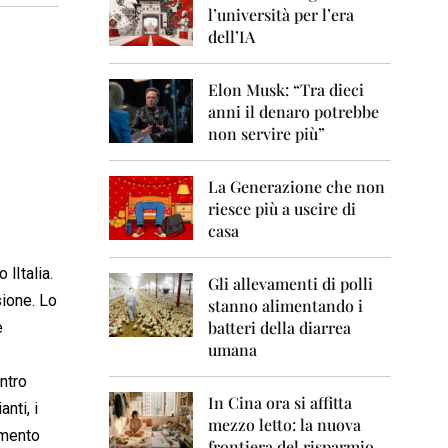
0
l’università per l’era
6
dell’IA
2
0
Elon Musk: “Tra dieci
0
anni il denaro potrebbe
7
non servire più”
2
0
La Generazione che non
0
8
riesce più a uscire di
casa
2
0
lItalia.
0
Gli allevamenti di polli
9
sione. Lo
stanno alimentando i
batteri della diarrea
e
2
umana
0
1
ontro
0
In Cina ora si affitta
anti, i
mezzo letto: la nuova
2
amento
frontiera del risparmio