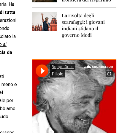
0
ria. Ha
1
1
di tutta
La rivolta degli
nerazioni
scarafaggi: i giovani
2
0
indiani sfidano il
condo
1
governo Modi
ciato la
2
o ai
2
cia da
0
1
3
ati
2
0
di meno e
1
el
4
tale per
2
dobbiamo
0
1
Scudo
5
 persone
2