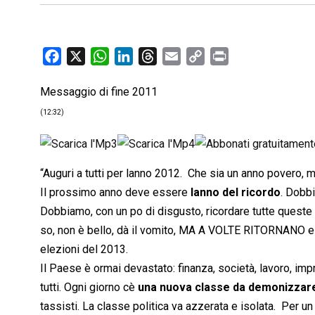
F
X
W
L
T
E
C
P
a
h
i
h
m
o
r
Messaggio di fine 2011
c
a
n
r
a
p
i
e
t
k
e
i
y
n
(12:32)
b
s
e
a
l
L
t
o
A
d
d
i
o
p
I
s
n
“Auguri a tutti per lanno 2012. Che sia un anno povero, m
k
p
n
k
Il prossimo anno deve essere
lanno del ricordo
. Dobbi
Dobbiamo, con un po di disgusto, ricordare tutte queste 
so, non è bello, dà il vomito, MA A VOLTE RITORNANO e 
elezioni del 2013.
Il Paese è ormai devastato: finanza, società, lavoro, impre
tutti. Ogni giorno cè
una nuova classe da demonizzar
tassisti. La classe politica va azzerata e isolata. Per un