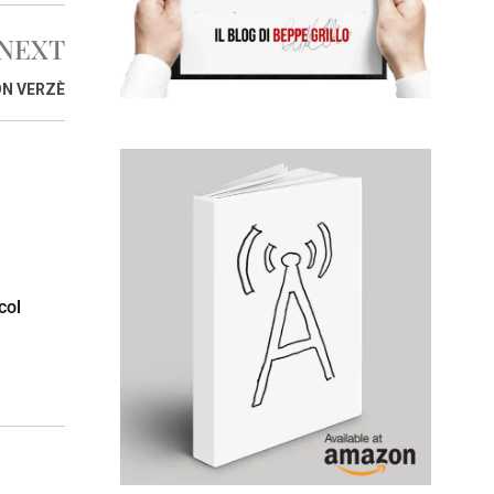
NEXT
ON VERZÈ
col