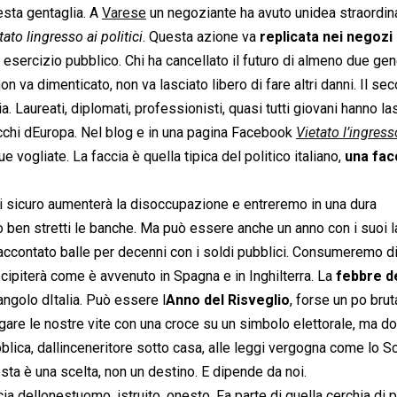
uesta gentaglia. A
Varese
un negoziante ha avuto unidea straordina
tato lingresso ai politici
. Questa azione va
replicata nei negozi 
 esercizio pubblico. Chi ha cancellato il futuro di almeno due ge
non va dimenticato, non va lasciato libero di fare altri danni. Il se
 Laureati, diplomati, professionisti, quasi tutti giovani hanno las
chi dEuropa. Nel blog e in una pagina Facebook 
Vietato l’ingress
vogliate. La faccia è quella tipica del politico italiano,
una fac
i sicuro aumenterà la disoccupazione e entreremo in una dura
no ben stretti le banche. Ma può essere anche un anno con i suoi l
r raccontato balle per decenni con i soldi pubblici. Consumeremo 
cipiterà come è avvenuto in Spagna e in Inghilterra. La
febbre d
olo dItalia. Può essere l
Anno del Risveglio
, forse un po bru
gare le nostre vite con una croce su un simbolo elettorale, ma 
blica, dallinceneritore sotto casa, alle leggi vergogna come lo 
ta è una scelta, non un destino. E dipende da noi.
cia dellonestuomo, istruito, onesto. Fa parte di quella cerchia di