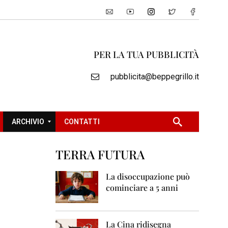
PER LA TUA PUBBLICITÀ
pubblicita@beppegrillo.it
ARCHIVIO
CONTATTI
TERRA FUTURA
2
0
La disoccupazione può
0
cominciare a 5 anni
5
2
0
La Cina ridisegna