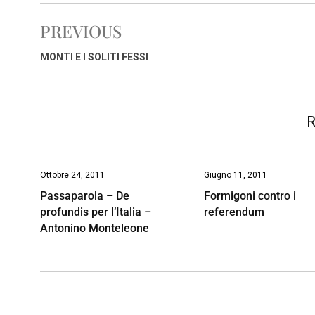
e
t
k
e
i
y
n
PREVIOUS
b
s
e
a
l
L
t
o
A
d
d
i
MONTI E I SOLITI FESSI
o
p
I
s
n
k
p
n
k
R
Ottobre 24, 2011
Giugno 11, 2011
Passaparola – De
Formigoni contro i
profundis per l’Italia –
referendum
Antonino Monteleone