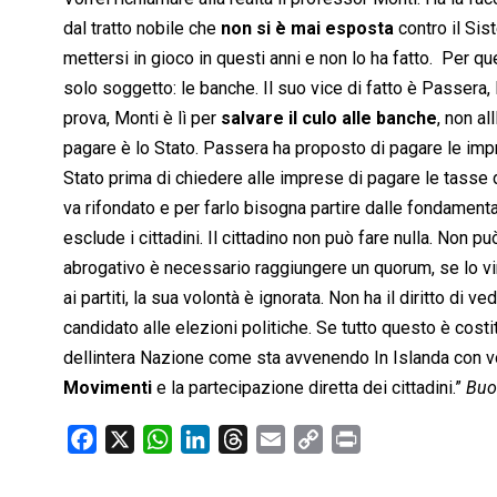
dal tratto nobile che
non si è mai esposta
contro il Sis
mettersi in gioco in questi anni e non lo ha fatto. Per 
solo soggetto: le banche. Il suo vice di fatto è Passera,
prova, Monti è lì per
salvare il culo alle banche
, non al
pagare è lo Stato. Passera ha proposto di pagare le impres
Stato prima di chiedere alle imprese di pagare le tasse de
va rifondato e per farlo bisogna partire dalle fondament
esclude i cittadini. Il cittadino non può fare nulla. Non
abrogativo è necessario raggiungere un quorum, se lo vi
ai partiti, la sua volontà è ignorata. Non ha il diritto di
candidato alle elezioni politiche. Se tutto questo è cos
dellintera Nazione come sta avvenendo In Islanda con vota
Movimenti
e la partecipazione diretta dei cittadini.”
Buo
F
X
W
L
T
E
C
P
a
h
i
h
m
o
r
c
a
n
r
a
p
i