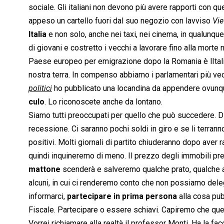
sociale. Gli italiani non devono più avere rapporti con q
appeso un cartello fuori dal suo negozio con lavviso 
Vie
Italia
e non solo, anche nei taxi, nei cinema, in qualunque
di giovani e costretto i vecchi a lavorare fino alla morte 
Paese europeo per emigrazione dopo la Romania è lItalia.
nostra terra. In compenso abbiamo i parlamentari più vec
politici
 ho pubblicato una locandina da appendere ovunque 
culo
. Lo riconoscete anche da lontano.
Siamo tutti preoccupati per quello che può succedere. D
recessione. Ci saranno pochi soldi in giro e se li terran
positivi. Molti giornali di partito chiuderanno dopo ave
quindi inquineremo di meno. Il prezzo degli immobili pre
mattone
scenderà e salveremo qualche prato, qualche ang
alcuni, in cui ci renderemo conto che non possiamo dele
informarci,
partecipare in prima persona
alla cosa pub
Fiscale. Partecipare o essere schiavi. Capiremo che ques
Vorrei richiamare alla realtà il professor Monti. Ha la fac