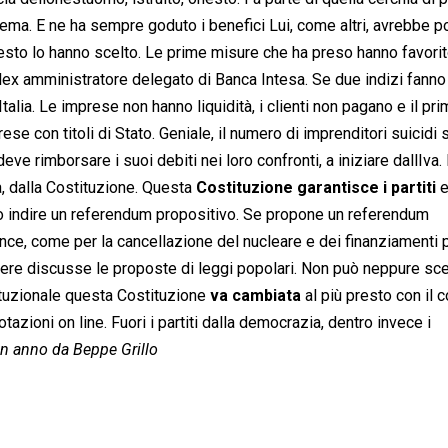
tema. E ne ha sempre goduto i benefici Lui, come altri, avrebbe p
questo lo hanno scelto. Le prime misure che ha preso hanno favori
 lex amministratore delegato di Banca Intesa. Se due indizi fanno
lItalia. Le imprese non hanno liquidità, i clienti non pagano e il pr
e con titoli di Stato. Geniale, il numero di imprenditori suicidi s
ve rimborsare i suoi debiti nei loro confronti, a iniziare dallIva.
a, dalla Costituzione. Questa
Costituzione garantisce i partiti
e
 può indire un referendum propositivo. Se propone un referendum
nce, come per la cancellazione del nucleare e dei finanziamenti 
 vedere discusse le proposte di leggi popolari. Non può neppure sce
tituzionale questa Costituzione
va cambiata
al più presto con il 
zioni on line. Fuori i partiti dalla democrazia, dentro invece i
n anno da Beppe Grillo