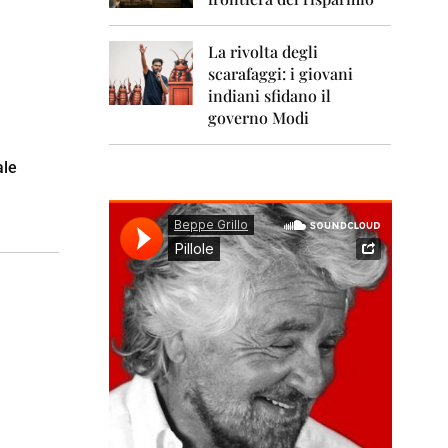
0
1
1
La rivolta degli
scarafaggi: i giovani
2
0
indiani sfidano il
1
governo Modi
2
ale
2
0
1
3
2
0
1
4
2
0
1
5
2