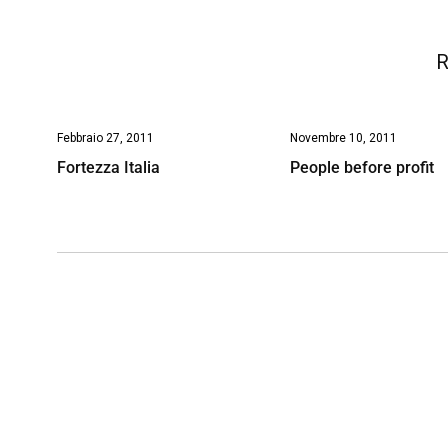
k
p
n
k
R
Febbraio 27, 2011
Novembre 10, 2011
Fortezza Italia
People before profit