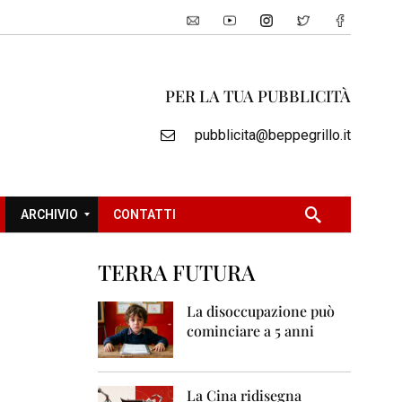
PER LA TUA PUBBLICITÀ
pubblicita@beppegrillo.it
ARCHIVIO
CONTATTI
TERRA FUTURA
2
0
La disoccupazione può
0
cominciare a 5 anni
5
2
0
La Cina ridisegna