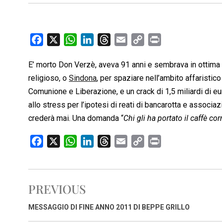
F
X
W
L
T
E
C
P
a
h
i
h
m
o
r
E’ morto Don Verzè, aveva 91 anni e sembrava in ottim
c
a
n
r
a
p
i
religioso, o
e
Sindona
t
k
, per spaziare nell’ambito affaristico
e
i
y
n
b
s
e
a
l
L
t
Comunione e Liberazione, e un crack di 1,5 miliardi di eu
o
A
d
d
i
allo stress per l’ipotesi di reati di bancarotta e associa
o
p
I
s
n
crederà mai. Una domanda “
Chi gli ha portato il caffè cor
k
p
n
k
F
X
W
L
T
E
C
P
a
h
i
h
m
o
r
c
a
n
r
a
p
i
e
t
k
e
i
y
n
PREVIOUS
b
s
e
a
l
L
t
o
A
d
d
i
MESSAGGIO DI FINE ANNO 2011 DI BEPPE GRILLO
o
p
I
s
n