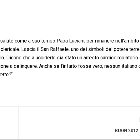
a salute come a suo tempo
Papa Luciani
, per rimanere nell’ambito
 clericale. Lascia il San Raffaele, uno dei simboli del potere terre
ro. Dicono che a ucciderlo sia stato un arresto cardiocircolatorio
zione a delinquere. Anche se l’infarto fosse vero, nessun italiano 
retto?
“.
BUON 2012