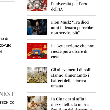
0
l’università per l’era
6
dell’IA
2
0
Elon Musk: “Tra dieci
0
anni il denaro potrebbe
7
non servire più”
2
no di
0
 dovuto
La Generazione che non
0
8
riesce più a uscire di
ci
casa
2
0
0
Gli allevamenti di polli
9
stanno alimentando i
batteri della diarrea
2
umana
0
1
NEXT
0
In Cina ora si affitta
 TECNICO
mezzo letto: la nuova
2
frontiera del risparmio