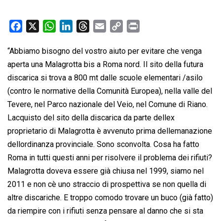
F
X
W
L
T
E
C
P
a
h
i
h
m
o
r
“Abbiamo bisogno del vostro aiuto per evitare che venga
c
a
n
r
a
p
i
aperta una Malagrotta bis a Roma nord. Il sito della futura
e
t
k
e
i
y
n
b
s
e
a
l
L
t
discarica si trova a 800 mt dalle scuole elementari /asilo
o
A
d
d
i
(contro le normative della Comunità Europea), nella valle del
o
p
I
s
n
Tevere, nel Parco nazionale del Veio, nel Comune di Riano.
k
p
n
k
Lacquisto del sito della discarica da parte dellex
proprietario di Malagrotta è avvenuto prima dellemanazione
dellordinanza provinciale. Sono sconvolta. Cosa ha fatto
Roma in tutti questi anni per risolvere il problema dei rifiuti?
Malagrotta doveva essere già chiusa nel 1999, siamo nel
2011 e non cè uno straccio di prospettiva se non quella di
altre discariche. E troppo comodo trovare un buco (già fatto)
da riempire con i rifiuti senza pensare al danno che si sta