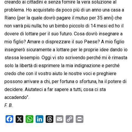
creando ai cittadini e senza fornire la vera soluzione al
problema. Ho acquistato da poco più di un anno una casa a
Riano (per la quale dovrò pagare il mutuo per 35 anni) che
non varrà più nulla; ho un bimbo piccolo di 14 mesi ed ho il
dovere di lottare per il suo futuro. Cosa dovrò insegnare a
mio figlio? Amare o disprezzare il suo Paese? A mio figlio
insegnerò sicuramente a lottare per le proprie idee dando io
stessa lesempio. Oggi vi sto scrivendo perché mi è rimasta
solo la libertà di esprimere la mia indignazione e perché
credo che con il vostro aiuto le nostre voci e preghiere
possono arrivare a chi, per fortuna o sfortuna, ha il potere di
decidere. Aiutateci a far sapere a tutti, cosa ci sta
accadendo”.
F. B.
F
X
W
L
T
E
C
P
a
h
i
h
m
o
r