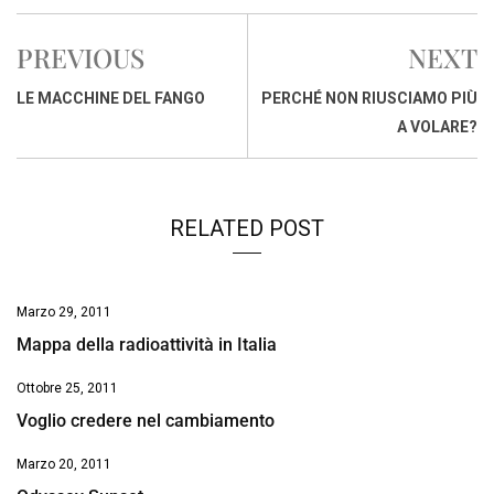
c
a
n
r
a
p
i
e
t
k
e
i
y
n
PREVIOUS
NEXT
b
s
e
a
l
L
t
o
A
d
d
i
LE MACCHINE DEL FANGO
PERCHÉ NON RIUSCIAMO PIÙ
o
p
I
s
n
A VOLARE?
k
p
n
k
RELATED POST
Marzo 29, 2011
Mappa della radioattività in Italia
Ottobre 25, 2011
Voglio credere nel cambiamento
Marzo 20, 2011