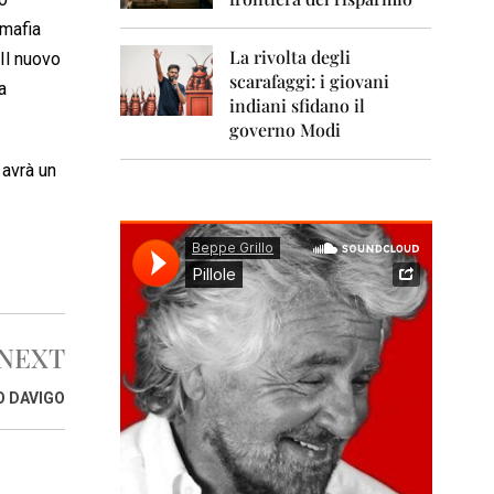
0
1
 mafia
1
La rivolta degli
Il nuovo
scarafaggi: i giovani
2
a
0
indiani sfidano il
1
governo Modi
2
 avrà un
2
0
1
3
2
0
1
4
NEXT
2
O DAVIGO
0
1
5
2