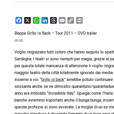
F
X
W
L
T
E
C
P
a
h
i
h
m
o
r
Beppe Grillo Is Back – Tour 2011 – DVD trailer
c
a
n
r
a
p
i
e
t
k
e
i
y
n
(01:32)
b
s
e
a
l
L
t
Voglio ringraziare tutti coloro che hanno seguito lo spett
o
A
d
d
i
Sardegna. I teatri si sono riempiti per magia, grazie al p
o
p
I
s
n
per questa totale mancanza di attenzione li voglio ringra
k
p
n
k
maggior teatro della città totalmente ignorato dai media. 
insieme a voi. “
Grillo is back
” avrebbe potuto continuare 
sessanta anche se ne dimostro quarantuno/quarantadue.
anno era intitolato “
Incredible Italy
“. Spiegai come l’Ital
banche avremmo esportato anche il bunga bunga, insieme
queste profezie si sono avverate. La moglie di un ex mi
ministro irlandese è diventata l’amante di un teen ager ch