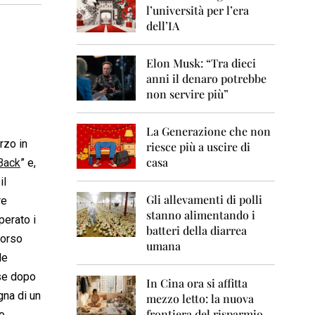
0
l’università per l’era
6
dell’IA
2
0
Elon Musk: “Tra dieci
0
anni il denaro potrebbe
7
non servire più”
2
0
La Generazione che non
0
rzo in
8
riesce più a uscire di
casa
 Back
” e,
2
il
0
0
Gli allevamenti di polli
re
9
stanno alimentando i
perato i
batteri della diarrea
2
corso
umana
0
le
1
0
ese dopo
In Cina ora si affitta
gna di un
mezzo letto: la nuova
2
frontiera del risparmio
no