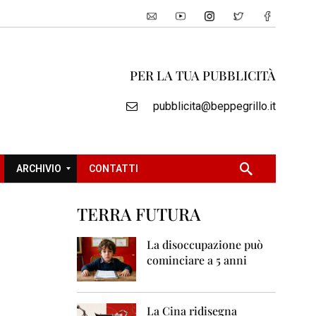
PER LA TUA PUBBLICITÀ
pubblicita@beppegrillo.it
ARCHIVIO
CONTATTI
TERRA FUTURA
2
0
La disoccupazione può
0
cominciare a 5 anni
5
2
0
La Cina ridisegna