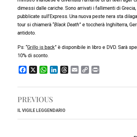
dimessi dalle cariche. Sono arrivati i fallimenti di Greci
pubblicate sull’Express. Una nuova peste nera sta dilaga
tour si chiamerà “
Black Death
” e toccherà Inghilterra, Ge
antidoto.
Ps: “
Grillo is back
” è disponibile in libro e DVD. Sarà spe
10% di sconto.
F
X
W
L
T
E
C
P
a
h
i
h
m
o
r
c
a
n
r
a
p
i
e
t
k
e
i
y
n
PREVIOUS
b
s
e
a
l
L
t
o
A
d
d
i
IL VIGILE LEGGENDARIO
o
p
I
s
n
k
p
n
k