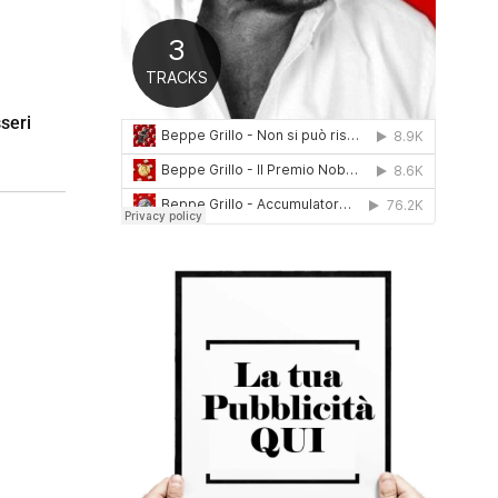
0
1
6
sseri