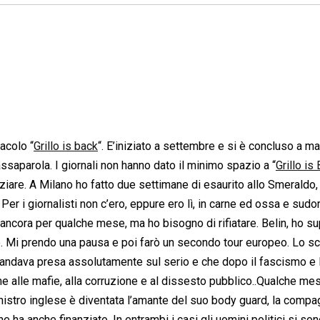
acolo “
Grillo is back
“. E’iniziato a settembre e si è concluso a ma
assaparola. I giornali non hanno dato il minimo spazio a “
Grillo is
ziare. A Milano ho fatto due settimane di esaurito allo Smeraldo, 
Per i giornalisti non c’ero, eppure ero lì, in carne ed ossa e sudo
ancora per qualche mese, ma ho bisogno di rifiatare. Belin, ho su
 Mi prendo una pausa e poi farò un secondo tour europeo. Lo s
ia andava presa assolutamente sul serio e che dopo il fascismo e 
 alle mafie, alla corruzione e al dissesto pubblico..Qualche m
nistro inglese è diventata l’amante del suo body guard, la compa
e ha anche finanziato. In entrambi i casi gli uomini politici si so