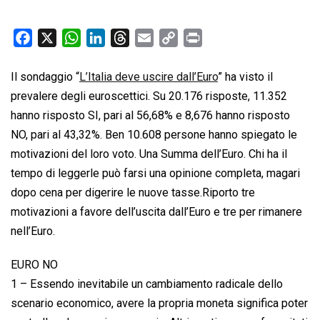
F
X
W
L
T
E
C
P
a
h
i
h
m
o
r
c
a
n
r
a
p
i
Il sondaggio “
L’Italia deve uscire dall’Euro
” ha visto il
e
t
k
e
i
y
n
prevalere degli euroscettici. Su 20.176 risposte, 11.352
b
s
e
a
l
L
t
hanno risposto SI, pari al 56,68% e 8,676 hanno risposto
o
A
d
d
i
NO, pari al 43,32%. Ben 10.608 persone hanno spiegato le
o
p
I
s
n
motivazioni del loro voto. Una Summa dell’Euro. Chi ha il
k
p
n
k
tempo di leggerle può farsi una opinione completa, magari
dopo cena per digerire le nuove tasse.Riporto tre
motivazioni a favore dell’uscita dall’Euro e tre per rimanere
nell’Euro.
EURO NO
1 – Essendo inevitabile un cambiamento radicale dello
scenario economico, avere la propria moneta significa poter