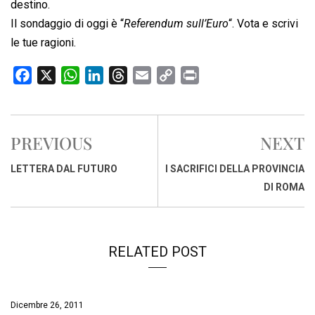
destino.
Il sondaggio di oggi è “
Referendum sull’Euro
“. Vota e scrivi
le tue ragioni.
F
X
W
L
T
E
C
P
a
h
i
h
m
o
r
c
a
n
r
a
p
i
e
t
k
e
i
y
n
PREVIOUS
NEXT
b
s
e
a
l
L
t
o
A
d
d
i
LETTERA DAL FUTURO
I SACRIFICI DELLA PROVINCIA
o
p
I
s
n
DI ROMA
k
p
n
k
RELATED POST
Dicembre 26, 2011