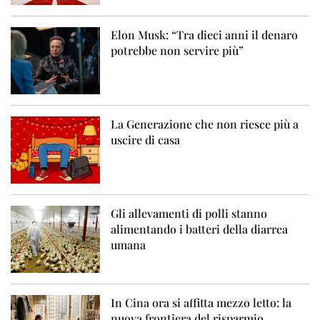
Elon Musk: “Tra dieci anni il denaro
potrebbe non servire più”
La Generazione che non riesce più a
uscire di casa
Gli allevamenti di polli stanno
alimentando i batteri della diarrea
umana
In Cina ora si affitta mezzo letto: la
nuova frontiera del risparmio