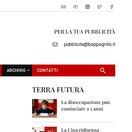
PER LA TUA PUBBLICITÀ
pubblicita@beppegrillo.it
ARCHIVIO
CONTATTI
TERRA FUTURA
2
0
La disoccupazione può
0
cominciare a 5 anni
5
2
0
La Cina ridisegna