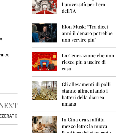
0
l’università per l’era
6
dell’IA
2
0
Elon Musk: “Tra dieci
0
anni il denaro potrebbe
7
ci
non servire più”
2
0
vince
La Generazione che non
0
8
riesce più a uscire di
casa
2
0
0
Gli allevamenti di polli
9
stanno alimentando i
batteri della diarrea
2
NEXT
umana
0
1
0
AZZERATO
In Cina ora si affitta
mezzo letto: la nuova
2
frontiera del risparmio