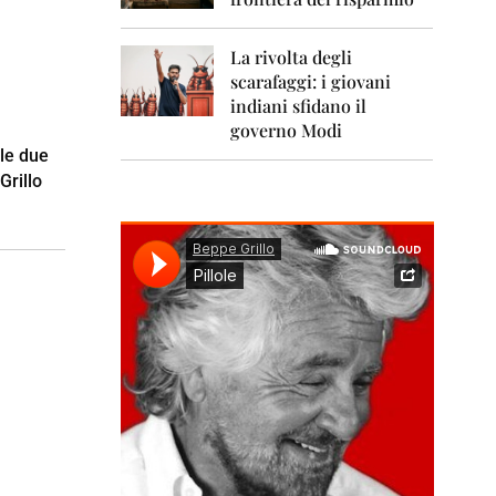
0
1
1
La rivolta degli
scarafaggi: i giovani
2
0
indiani sfidano il
1
governo Modi
2
lle due
Grillo
2
0
1
3
2
0
1
4
2
0
1
5
2