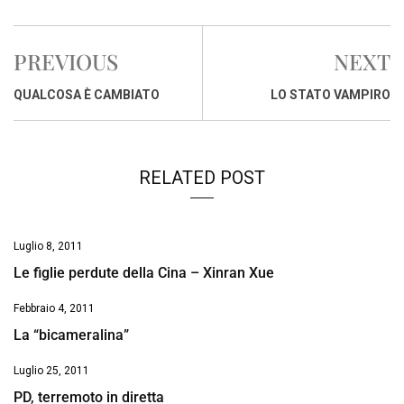
c
a
n
r
a
p
i
e
t
k
e
i
y
n
PREVIOUS
NEXT
b
s
e
a
l
L
t
o
A
d
d
i
QUALCOSA È CAMBIATO
LO STATO VAMPIRO
o
p
I
s
n
k
p
n
k
RELATED POST
Luglio 8, 2011
Le figlie perdute della Cina – Xinran Xue
Febbraio 4, 2011
La “bicameralina”
Luglio 25, 2011
PD, terremoto in diretta