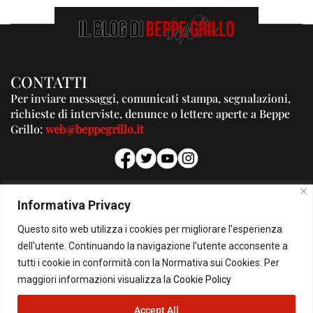
CONTATTI
Per inviare messaggi, comunicati stampa, segnalazioni,
richieste di interviste, denunce o lettere aperte a Beppe
Grillo:
web@beppegrillo.it
PUBBLICITA'
Informativa Privacy
Per la tua pubblicità su questo Blog:
Questo sito web utilizza i cookies per migliorare l'esperienza
pubblicita@beppegrillo.it
dell'utente. Continuando la navigazione l'utente acconsente a
tutti i cookie in conformità con la Normativa sui Cookies. Per
HOMEPAGE
COOKIE POLICY
PRIVACY POLICY
CONTATTI
maggiori informazioni visualizza la
Cookie Policy
Accept All
© Copyright 2026 - Il Blog di Beppe Grillo. All Rights Reserved - Powered by