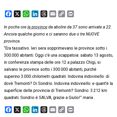
F
X
W
L
T
E
C
P
a
h
i
h
m
o
r
In poche ore
le province
da abolire da 37 sono arrivate a 22.
c
a
n
r
a
p
i
Ancora qualche giorno e ci saranno due o tre NUOVE
e
t
k
e
i
y
n
b
s
e
a
l
L
t
province.
o
A
d
d
i
“Era tassativo. Ieri sera sopprimevano le province sotto i
o
p
I
s
n
300.000 abitanti. Oggi c’è una scappatoia: sabato 13 agosto,
k
p
n
k
in conferenza stampa delle ore 12 a palazzo Chigi, si
salvano le province sotto i 300.000 abitanti, purché
superino 3.000 chilometri quadrati. Indovina indovinello: di
dovè Tremonti? Di Sondrio. Indovina indovinello: e quant’è la
superficie delle provincia di Tremonti? Sondrio: 3.212 km
quadrati. Sondrio è SALVA, grazie a Giulio!”
maria .
F
X
W
L
T
E
C
P
a
h
i
h
m
o
r