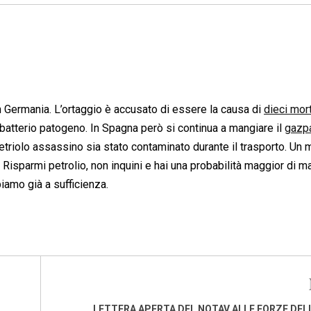
in Germania. L’ortaggio è accusato di essere la causa di
dieci mort
 batterio patogeno. In Spagna però si continua a mangiare il
gazp
triolo assassino sia stato contaminato durante il trasporto. Un m
 Risparmi petrolio, non inquini e hai una probabilità maggior di m
biamo già a sufficienza.
LETTERA APERTA DEL NOTAV ALLE FORZE DEL