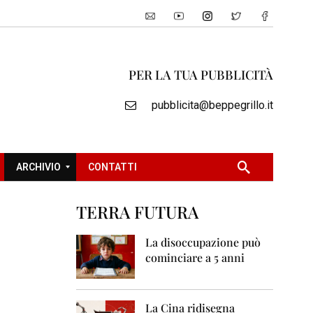
PER LA TUA PUBBLICITÀ
pubblicita@beppegrillo.it
ARCHIVIO
CONTATTI
TERRA FUTURA
2
0
La disoccupazione può
0
cominciare a 5 anni
5
2
0
La Cina ridisegna