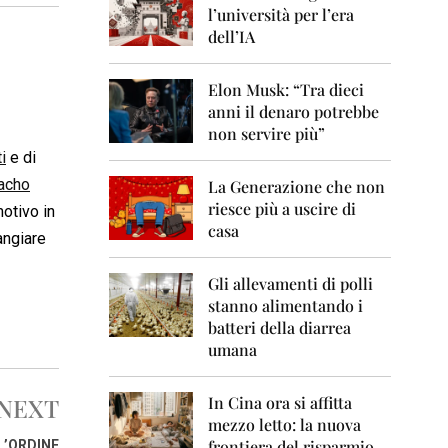
0
l’università per l’era
6
dell’IA
2
0
Elon Musk: “Tra dieci
0
anni il denaro potrebbe
7
non servire più”
2
i
e di
0
acho
La Generazione che non
0
8
riesce più a uscire di
otivo in
casa
angiare
2
0
0
Gli allevamenti di polli
9
stanno alimentando i
batteri della diarrea
2
umana
0
1
0
NEXT
In Cina ora si affitta
mezzo letto: la nuova
2
frontiera del risparmio
L’ORDINE