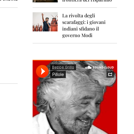
0
1
1
La rivolta degli
scarafaggi: i giovani
2
0
indiani sfidano il
1
governo Modi
2
2
0
1
3
2
0
1
4
2
0
1
5
2