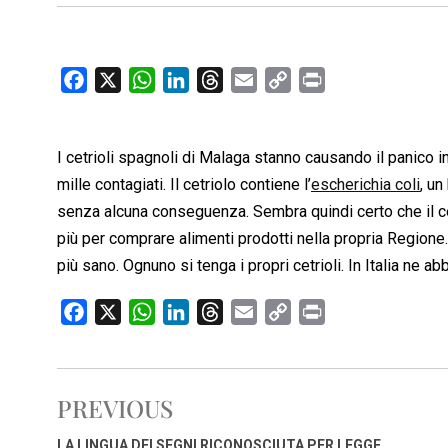
F
X
W
L
T
E
C
P
a
h
i
h
m
o
r
c
a
n
r
a
p
i
I cetrioli spagnoli di Malaga stanno causando il panico 
e
t
k
e
i
y
n
b
s
e
a
l
L
t
mille contagiati. Il cetriolo contiene l’
escherichia coli
, un
o
A
d
d
i
senza alcuna conseguenza. Sembra quindi certo che il ce
o
p
I
s
n
più per comprare alimenti prodotti nella propria Regione.
k
p
n
k
più sano. Ognuno si tenga i propri cetrioli. In Italia ne ab
F
X
W
L
T
E
C
P
a
h
i
h
m
o
r
c
a
n
r
a
p
i
e
t
k
e
i
y
n
PREVIOUS
b
s
e
a
l
L
t
o
A
d
d
i
LA LINGUA DEI SEGNI RICONOSCIUTA PER LEGGE