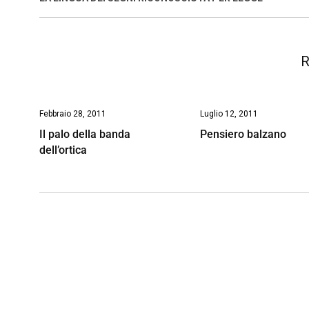
o
p
I
s
n
k
p
n
k
R
Febbraio 28, 2011
Luglio 12, 2011
Il palo della banda
Pensiero balzano
dell’ortica