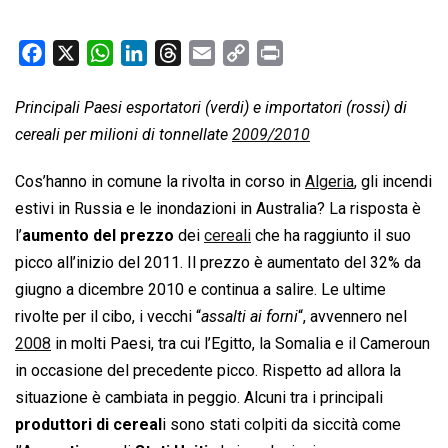
F
X
W
L
T
E
C
P
a
h
i
h
m
o
r
c
a
n
r
a
p
i
Principali Paesi esportatori (verdi) e importatori (rossi) di
e
t
k
e
i
y
n
cereali per milioni di tonnellate
2009/2010
b
s
e
a
l
L
t
Cos’hanno in comune la rivolta in corso in
Algeria
, gli incendi
o
A
d
d
i
estivi in Russia e le inondazioni in Australia? La risposta è
o
p
I
s
n
k
p
n
k
l’
aumento del prezzo
dei
cereali
che ha raggiunto il suo
picco all’inizio del 2011. Il prezzo è aumentato del 32% da
giugno a dicembre 2010 e continua a salire. Le ultime
rivolte per il cibo, i vecchi “
assalti ai forni
“, avvennero nel
2008
in molti Paesi, tra cui l’Egitto, la Somalia e il Cameroun
in occasione del precedente picco. Rispetto ad allora la
situazione è cambiata in peggio. Alcuni tra i principali
produttori di cereal
i sono stati colpiti da siccità come