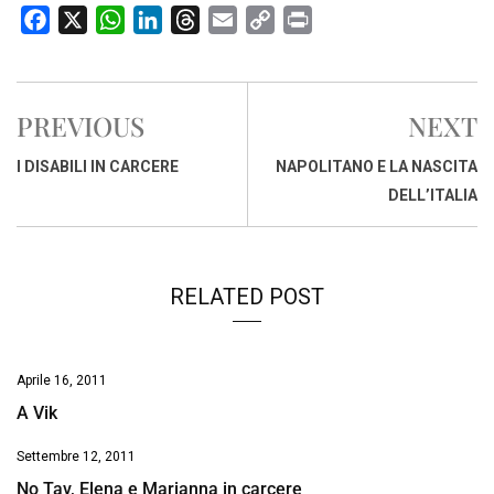
F
X
W
L
T
E
C
P
a
h
i
h
m
o
r
c
a
n
r
a
p
i
e
t
k
e
i
y
n
PREVIOUS
NEXT
b
s
e
a
l
L
t
o
A
d
d
i
I DISABILI IN CARCERE
NAPOLITANO E LA NASCITA
o
p
I
s
n
DELL’ITALIA
k
p
n
k
RELATED POST
Aprile 16, 2011
A Vik
Settembre 12, 2011
No Tav, Elena e Marianna in carcere