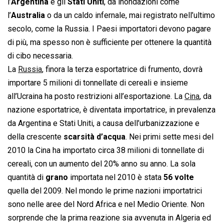
l’
Argentina
e gli
Stati Uniti
, da inondazioni come
l’
Australia
o da un caldo infernale, mai registrato nell’ultimo
secolo, come la Russia. I Paesi importatori devono pagare
di più, ma spesso non è sufficiente per ottenere la quantità
di cibo necessaria.
La
Russia
, finora la terza esportatrice di frumento, dovrà
importare 5 milioni di tonnellate di cereali e insieme
all’Ucraina ha posto restrizioni all’esportazione. La
Cina
, da
nazione esportatrice, è diventata importatrice, in prevalenza
da Argentina e Stati Uniti, a causa dell’urbanizzazione e
della crescente
scarsità d’acqua
. Nei primi sette mesi del
2010 la Cina ha importato circa 38 milioni di tonnellate di
cereali, con un aumento del 20% anno su anno. La sola
quantità di
grano
importata nel 2010 è stata
56 volte
quella del 2009. Nel mondo le prime nazioni importatrici
sono nelle aree del Nord Africa e nel Medio Oriente. Non
sorprende che la prima reazione sia avvenuta in Algeria ed