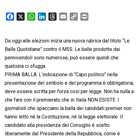
F
X
W
L
T
E
C
P
a
h
i
h
m
o
r
c
a
n
r
a
p
i
Da oggi alle elezioni inizia una nuova rubrica dal titolo “Le
e
t
k
e
i
y
n
b
s
e
a
l
L
t
Balle Quotidiane” contro il M5S. Le balle prodotte dai
o
A
d
d
i
pennivendoli sono numerose, può essere quindi che
o
p
I
s
n
qualcuna ci sfugga.
k
p
n
k
PRIMA BALLA. L’indicazione di “Capo politico” nella
presentazione del simbolo e del programma è obbligatoria,
deve essere scritta per forza così per legge. Non ha nulla a
che fare con il premierato che in Italia NON ESISTE. I
giornalisti che spacciano la balla dei candidati premier non
hanno letto né la Costituzione, né la legge elettorale. Il
candidato alla presidenza del Consiglio è scelto
liberamente dal Presidente della Repubblica, come è