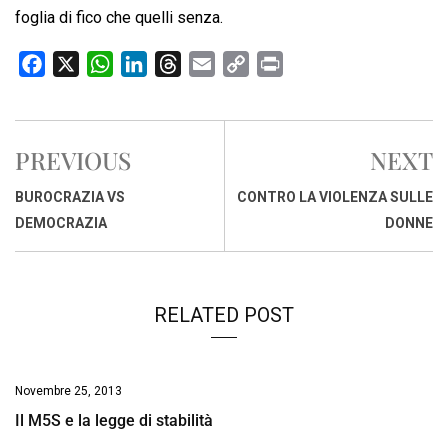
foglia di fico che quelli senza.
F
X
W
L
T
E
C
P
a
h
i
h
m
o
r
c
a
n
r
a
p
i
e
t
k
e
i
y
n
PREVIOUS
NEXT
b
s
e
a
l
L
t
o
A
d
d
i
BUROCRAZIA VS
CONTRO LA VIOLENZA SULLE
o
p
I
s
n
DEMOCRAZIA
DONNE
k
p
n
k
RELATED POST
Novembre 25, 2013
Il M5S e la legge di stabilità