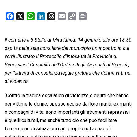
F
X
W
L
T
E
C
P
a
h
i
h
m
o
r
c
a
n
r
a
p
i
Il comune a 5 Stelle di Mira lunedì 14 gennaio alle ore 18.30
e
t
k
e
i
y
n
b
s
e
a
l
L
t
ospita nella sala consiliare del municipio un incontro in cui
o
A
d
d
i
verrà illustrato il Protocollo d’Intesa tra la Provincia di
o
p
I
s
n
Venezia e il Consiglio dell’Ordine degli Avvocati di Venezia,
k
p
n
k
per l’attività di consulenza legale gratuita alle donne vittime
di violenza.
“Contro la tragica escalation di violenze e delitti che hanno
per vittime le donne, spesso uccise dai loro mariti, ex mariti
o compagni di vita, sono importanti gli strumenti repressivi
e quelli culturali, ma anche tutto ciò che può facilitare
l’emersione di situazioni che, proprio nel senso di
solitudine e nella paura di non trovare ascolto o aiuto,