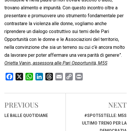
trovano alimento e impunità. Con questo incontro oltre a
presentare e promuovere uno strumento fondamentale per
contrastare la violenza alle donne, vogliamo anche
riprendere un dialogo costruttivo sui temi delle Pari
Opportunità con le donne e le Associazioni del territorio,
nella convinzione che sia un terreno su cui c’è ancora molto
da lavorare per poter affermare una vera parità di genere”.
Orietta Vanin, assessora alle Pari Opportunità, M5S
F
X
W
L
T
E
C
P
a
h
i
h
m
o
r
c
a
n
r
a
p
i
e
t
k
e
i
y
n
PREVIOUS
NEXT
b
s
e
a
l
L
t
o
A
d
d
i
LE BALLE QUOTIDIANE
#SPOT5STELLE: M5S
o
p
I
s
n
ULTIMO TRENO PER LA
k
p
n
k
DEMOCRAZIA