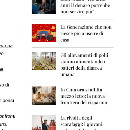
0
anni il denaro potrebbe
6
non servire più”
2
0
La Generazione che non
0
7
riesce più a uscire di
casa
2
’Europa
0
re
0
Gli allevamenti di polli
8
stanno alimentando i
batteri della diarrea
ne
.
2
umana
0
0
rvo di
9
In Cina ora si affitta
mezzo letto: la nuova
2
e pensi
frontiera del risparmio
0
1
0
onfronti
La rivolta degli
scarafaggi: i giovani
ensì
2