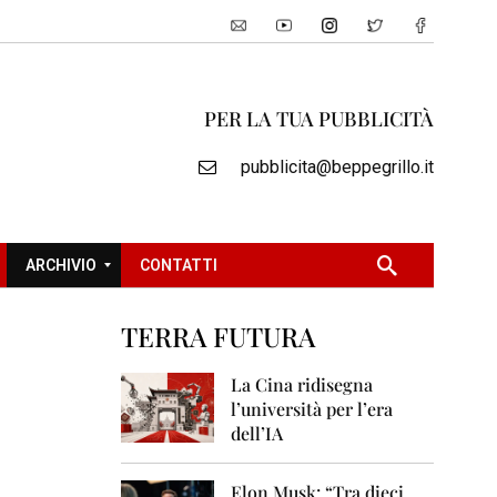
PER LA TUA PUBBLICITÀ
pubblicita@beppegrillo.it
ARCHIVIO
CONTATTI
TERRA FUTURA
2
0
La Cina ridisegna
0
l’università per l’era
5
dell’IA
2
0
Elon Musk: “Tra dieci