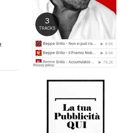
0
1
6
!