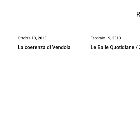
k
p
n
k
R
Ottobre 13, 2013
Febbraio 19, 2013
La coerenza di Vendola
Le Balle Quotidiane / 