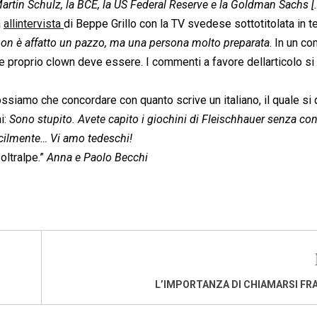
artin Schulz, la BCE, la US Federal Reserve e la Goldman Sachs […
a
allintervista
di Beppe Grillo con la TV svedese sottotitolata in 
 non è affatto un pazzo, ma una persona molto preparata
. In un 
 se proprio clown deve essere. I commenti a favore dellarticolo s
iamo che concordare con quanto scrive un italiano, il quale si 
: 
Sono stupito. Avete capito i giochini di Fleischhauer senza co
facilmente… Vi amo tedeschi!
oltralpe.”
Anna e Paolo Becchi
L’IMPORTANZA DI CHIAMARSI F