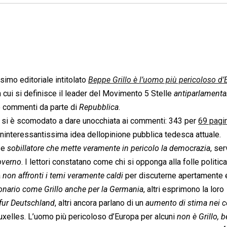
imo editoriale intitolato 
Beppe Grillo è l’uomo più pericoloso d
 cui si definisce il leader del Movimento 5 Stelle 
antiparlamenta
o commenti da parte di 
Repubblica
.
n si è scomodato a dare unocchiata ai commenti: 343 per
69 pagi
ninteressantissima idea dellopinione pubblica tedesca attuale.
 e 
sobillatore che mette veramente in pericolo la democrazia
, se
governo
. I lettori constatano come chi si opponga alla folle politica

non affronti i temi veramente caldi
 per discuterne apertamente 
ionario come Grillo anche per la Germania
, altri esprimono la loro
 fur Deutschland
, altri ancora parlano di un 
aumento di stima nei c
ruxelles. L’uomo più pericoloso d’Europa per alcuni 
non è Grillo, b