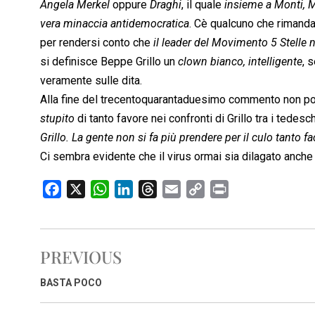
Angela Merkel
 oppure 
Draghi
, il quale 
insieme a Monti, M
vera minaccia antidemocratica
. Cè qualcuno che rimand
per rendersi conto che 
il leader del Movimento 5 Stelle
si definisce Beppe Grillo un 
clown bianco, intelligente
,
veramente sulle dita.
Alla fine del trecentoquarantaduesimo commento non poss
stupito
 di tanto favore nei confronti di Grillo tra i tedeschi
Grillo. La gente non si fa più prendere per il culo tanto 
Ci sembra evidente che il virus ormai sia dilagato anche 
F
X
W
L
T
E
C
P
a
h
i
h
m
o
r
c
a
n
r
a
p
i
e
t
k
e
i
y
n
PREVIOUS
b
s
e
a
l
L
t
o
A
d
d
i
BASTA POCO
o
p
I
s
n