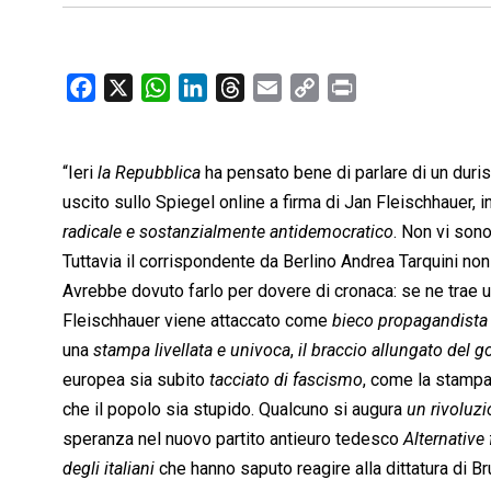
F
X
W
L
T
E
C
P
a
h
i
h
m
o
r
c
a
n
r
a
p
i
“Ieri 
e
la Repubblica
t
 ha pensato bene di parlare di un duriss
k
e
i
y
n
b
s
e
a
l
L
t
uscito sullo Spiegel online a firma di Jan Fleischhauer, in
o
A
d
d
i
radicale e sostanzialmente antidemocratico
. Non vi son
o
p
I
s
n
Tuttavia il corrispondente da Berlino Andrea Tarquini no
k
p
n
k
Avrebbe dovuto farlo per dovere di cronaca: se ne trae u
Fleischhauer viene attaccato come 
bieco propagandista
una 
stampa livellata e univoca
, 
il braccio allungato del 
europea sia subito 
tacciato di fascismo
, come la stampa 
che il popolo sia stupido. Qualcuno si augura 
un rivoluz
speranza nel nuovo partito antieuro tedesco 
Alternative
degli italiani
 che hanno saputo reagire alla dittatura di B