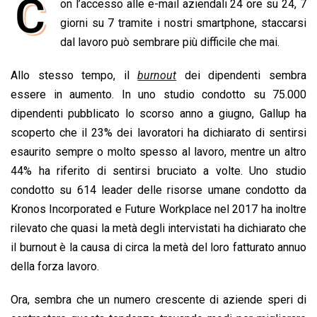
C
on l’accesso alle e-mail aziendali 24 ore su 24, 7
c
a
n
r
a
p
i
e
giorni su 7 tramite i nostri smartphone, staccarsi
t
k
e
i
y
n
b
s
e
a
l
L
t
dal lavoro può sembrare più difficile che mai.
o
A
d
d
i
Allo stesso tempo, il
burnout
dei dipendenti sembra
o
p
I
s
n
essere in aumento. In uno studio condotto su 75.000
k
p
n
k
dipendenti pubblicato lo scorso anno a giugno, Gallup ha
scoperto che il 23% dei lavoratori ha dichiarato di sentirsi
esaurito sempre o molto spesso al lavoro, mentre un altro
44% ha riferito di sentirsi bruciato a volte. Uno studio
condotto su 614 leader delle risorse umane condotto da
Kronos Incorporated e Future Workplace nel 2017 ha inoltre
rilevato che quasi la metà degli intervistati ha dichiarato che
il burnout è la causa di circa la metà del loro fatturato annuo
della forza lavoro.
Ora, sembra che un numero crescente di aziende speri di