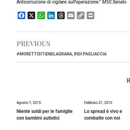
Anticorruzione di vigilare sull’operazione.”
M5S Senato
F
X
W
L
T
E
C
P
a
h
i
h
m
o
r
c
a
n
r
a
p
i
e
t
k
e
i
y
n
PREVIOUS
b
s
e
a
l
L
t
o
A
d
d
i
#MORETTISITIENELAGRANA, RIDI PAGLIACCIA
o
p
I
s
n
k
p
n
k
R
Agosto 7, 2015
Febbraio 27, 2015
Niente soldi per le famiglie
Lo spread è vivo e
con bambini autistici
combatte con noi