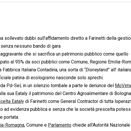
a sollevato dubbi sull’affidamento diretto a Farinetti della gestio
 senza nessuno bando di gara.
aggravante che si sacrifica un patrimonio pubblico come quello
cipato al 95% da soci pubblici come Comune, Regione Emilia-Ro
a Fabbrica Italiana Contadina, una sorta di “
Disneyland
” all’ italian
ficiale patina di ecologismo nasconde solo sprechi.
da Pd-Sel, in un silenzio tombale a parte le denunce del
MoVime
 alla sua Eataly il patrimonio del Centro Agroalimentare di Bologna
scelta Eataly
di Farinetti come General Contractor di tutta loperaz
o ad evidenza pubblica e senza che la società prescelta potes
e portata.
lia-Romagna
, Comune e
Parlamento
chiede all’Autorità Nazionale