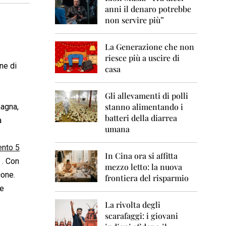
0
anni il denaro potrebbe
6
non servire più”
2
0
La Generazione che non
0
7
riesce più a uscire di
ne di
casa
2
0
0
Gli allevamenti di polli
8
stanno alimentando i
magna,
batteri della diarrea
a
2
umana
0
0
nto 5
9
In Cina ora si affitta
 . Con
mezzo letto: la nuova
2
ione.
frontiera del risparmio
0
se
1
0
La rivolta degli
scarafaggi: i giovani
2