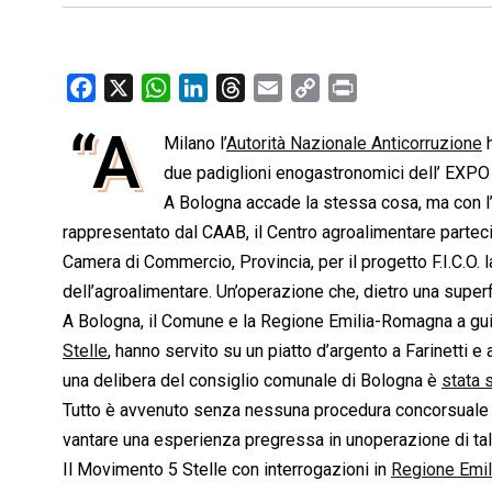
F
X
W
L
T
E
C
P
a
h
i
h
m
o
r
“A
Milano l’
Autorità Nazionale Anticorruzione
h
c
a
n
r
a
p
i
e
due padiglioni enogastronomici dell’ EXPO
t
k
e
i
y
n
b
s
e
a
l
L
t
A Bologna accade la stessa cosa, ma con l’
o
A
d
d
i
rappresentato dal CAAB, il Centro agroalimentare parte
o
p
I
s
n
Camera di Commercio, Provincia, per il progetto F.I.C.O. l
k
p
n
k
dell’agroalimentare. Un’operazione che, dietro una super
A Bologna, il Comune e la Regione Emilia-Romagna a gui
Stelle
, hanno servito su un piatto d’argento a Farinetti e
una delibera del consiglio comunale di Bologna è
stata 
Tutto è avvenuto senza nessuna procedura concorsuale 
vantare una esperienza pregressa in unoperazione di tal
Il Movimento 5 Stelle con interrogazioni in
Regione Emi