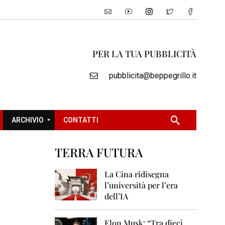
PER LA TUA PUBBLICITÀ
pubblicita@beppegrillo.it
ARCHIVIO
CONTATTI
TERRA FUTURA
2
0
La Cina ridisegna
0
l’università per l’era
5
dell’IA
2
0
Elon Musk: “Tra dieci