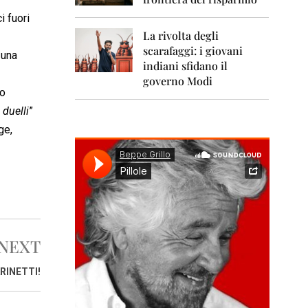
0
1
i fuori
1
La rivolta degli
scarafaggi: i giovani
2
 una
0
indiani sfidano il
1
governo Modi
2
mo
 duelli
”
2
0
ge,
1
3
2
0
1
4
NEXT
2
0
1
RINETTI!
5
2