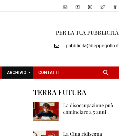
PER LA TUA PUBBLICITÀ
pubblicita@beppegrillo.it
ARCHIVIO
CONTATTI
TERRA FUTURA
2
0
La disoccupazione può
0
cominciare a 5 anni
5
2
0
La Cina ridisegna