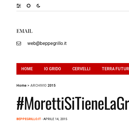
EMAIL
web@beppegrillo.it
HOME
IO GRIDO
CERVELLI
TERRA FUTU
Home
>
ARCHIVIO
2015
#MorettiSiTieneLaGra
BEPPEGRILLO.IT
- APRILE 14, 2015