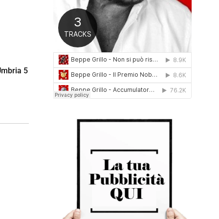
0
1
6
Umbria 5