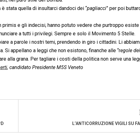
 è stata quella di insultarci dandoci dei “
pagliacci
” per poi buttarc
 Pd in primis e gli indecisi, hanno potuto vedere che purtroppo esiste
inunciare a tutti i privilegi. Sempre e solo il Movimento 5 Stelle.
iare a parole i nostri temi, prendendo in giro i cittadini. Li abbia
 Si appellano a leggi che non esistono, finanche alle “r
egole dei
are alla grana. Per tagliare i costi della politica non serve una leg
erti
, candidato Presidente M5S Veneto
PD
L’ANTICORRUZIONE VIGILI SU FA