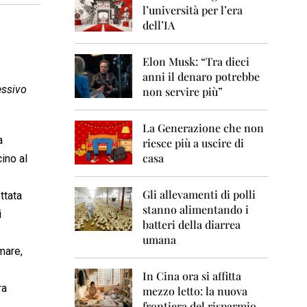
0
l’università per l’era
6
dell’IA
2
0
Elon Musk: “Tra dieci
0
anni il denaro potrebbe
7
essivo
non servire più”
2
0
La Generazione che non
0
a
8
riesce più a uscire di
casa
ino al
2
0
0
Gli allevamenti di polli
ttata
9
stanno alimentando i
i
batteri della diarrea
2
umana
0
mare,
1
0
In Cina ora si affitta
ra
mezzo letto: la nuova
2
frontiera del risparmio