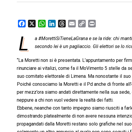
F
X
W
L
T
E
C
P
a
h
i
h
m
o
r
L
a #MorettiSiTieneLaGrana e se la ride: chi manti
c
a
n
r
a
p
i
e
secondo lei è un pagliaccio. Gli elettori se lo ri
t
k
e
i
y
n
b
s
e
a
l
L
t
“La Moretti non si è presentata. L’appuntamento per firm
o
A
d
d
i
rinunciare ai vitalizi, come fa il MoVimento 5 stelle da s
o
p
I
s
n
suo comitato elettorale di Limena. Ma nonostante il suo a
k
p
n
k
Poiché conosciamo la Moretti e il Pd anche di fronte all
per mezz’ora siamo andati direttamente nella sua sede,
neppure a chi non vuol vedere la realtà dei fatti.
Ebbene, neanche con tanto impegno siamo riusciti a farle 
dimostrando platealmente di non avere nessuna intenzione 
propagandati dalla Moretti restano solo grafiche nel suo 
solamente un altro annuncio al quale non sono seguiti i fa