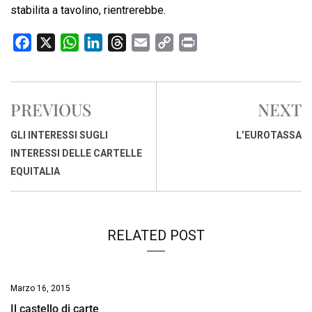
stabilita a tavolino, rientrerebbe.
F
X
W
L
T
E
C
P
a
h
i
h
m
o
r
c
a
n
r
a
p
i
e
t
k
e
i
y
n
PREVIOUS
NEXT
b
s
e
a
l
L
t
o
A
d
d
i
GLI INTERESSI SUGLI
L’EUROTASSA
o
p
I
s
n
INTERESSI DELLE CARTELLE
k
p
n
k
EQUITALIA
RELATED POST
Marzo 16, 2015
Il castello di carte