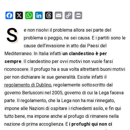
F
X
W
L
T
E
C
P
a
h
i
h
m
o
r
S
e non risolvi il problema allora sei parte del
c
a
n
r
a
p
i
e
problema o peggio, ne sei causa. E i partiti sono le
t
k
e
i
y
n
b
s
e
a
l
L
t
cause dell’invasione in atto dai Paesi del
o
A
d
d
i
Mediterraneo. In Italia infatti
un clandestino è per
o
p
I
s
n
sempre
. Il clandestino per ovvi motivi non vuole farsi
k
p
n
k
riconoscere. Il profugo ha a sua volta altrettanti buoni motivi
per non dichiarare le sue generalità. Esiste infatti il
regolamento di Dublino
, regolarmente sottoscritto dal
governo Berlusconi nel 2005, governo di cui la Lega faceva
parte. Il regolamento, che la Lega non ha mai rinnegato,
impone alle Nazioni di ospitare i richiedenti asilo, e fin qui
tutto bene, ma impone anche al profugo di rimanere nella
nazione di prima accoglienza. E
i profughi qui non ci