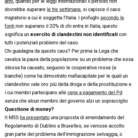
anni
, quando per le leggi internazionali il periodo non
dovrebbe superare
le tre settimane
, si capisce il caos
migratorio a cui è soggetta l’Italia. I profughi
secondo le
fonti
non superano il 20% di chi entra in Italia, questo
significa un
esercito di clandestini non identificati
con
tutti i potenziali problemi del caso.
Chi guadagna da questo caos? Per prima la Lega che
cavalca la paura della popolazione su un problema che essa
stessa ha causato, seguono le cooperative rosse (e
bianche) come ha dimostrato mafiacapitale per le quali un
clandestino vale oro: più della droga e della prostituzione e
i cui membri partecipano alle
cene a pagamento del Pd
senza che alcun membro del governo alzi un sopracciglio.
Questione di money?
Il M5S
ha presentato
una proposta di emendamento del
Regolamento di Dublino a Bruxelles, se venisse accolto
gran parte del problema dell’immigrazione selvaggia, o