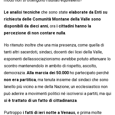
modo non si ottengono risultati equivalenti?
Le analisi tecniche
che sono state
elaborate da Enti su
richiesta delle Comunità Montane della Valle sono
disponibili da dieci anni
, ora
i cittadini hanno la
percezione di non contare nulla
.
Ho ritenuto inoltre che una mia presenza, come quella di
tanti altri sacerdoti, sindaci, docenti dei licei della Valle,
esponenti dellassociazionismo avrebbe potuto attenuare lo
scontro mantenendolo in ambito di rispetto, ascolto,
democrazia.
Alla marcia dei 50.000
ho partecipato perché
non era partitica
, ma tenuta insieme dal sindaci che sono
lanello più vicino a me della Nazione; un ecclesiastico non
può aderire a movimenti politici né iscriversi a partiti; ma qui
si è trattato di un fatto di cittadinanza
.
Purtroppo
i fatti di ieri notte a Venaus
, e prima molte