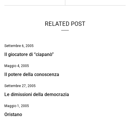
o
p
I
s
n
k
p
n
k
RELATED POST
Settembre 6, 2005
Il giocatore di “ciapanò”
Maggio 4, 2005
Il potere della conoscenza
Settembre 27, 2005
Le dimissioni della democrazia
Maggio 1, 2005
Oristano