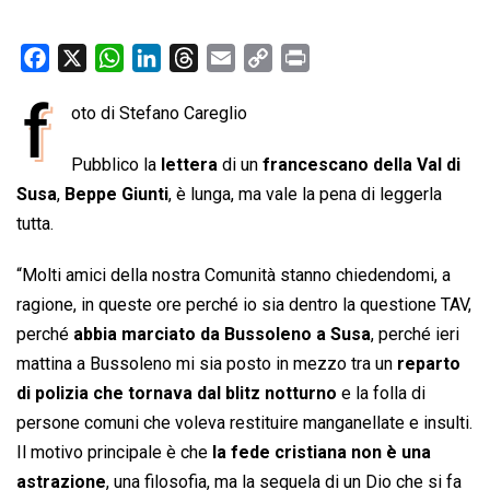
F
X
W
L
T
E
C
P
a
h
i
h
m
o
r
f
oto di Stefano Careglio
c
a
n
r
a
p
i
e
t
k
e
i
y
n
Pubblico la
lettera
di un
francescano della Val di
b
s
e
a
l
L
t
Susa
,
Beppe Giunti
, è lunga, ma vale la pena di leggerla
o
A
d
d
i
tutta.
o
p
I
s
n
k
p
n
k
“Molti amici della nostra Comunità stanno chiedendomi, a
ragione, in queste ore perché io sia dentro la questione TAV,
perché
abbia marciato da Bussoleno a Susa
, perché ieri
mattina a Bussoleno mi sia posto in mezzo tra un
reparto
di polizia che tornava dal blitz notturno
e la folla di
persone comuni che voleva restituire manganellate e insulti.
Il motivo principale è che
la fede cristiana non è una
astrazione
, una filosofia, ma la sequela di un Dio che si fa