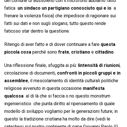
del comune di Bussoleno con il microfono abbiamo fatto
fatica 
un sindaco un partigiano conosciuto qui e io
 a
frenare la violenza fisica) che impedisce di ragionare sui
fatti sui dati e non sugli slogans; tutto questo rende
faticoso star dentro la questione.
Ritengo di aver fatto e di dover continuare a fare
questa
piccola cosa
perché sono
frate
,
cristiano
e
cittadino
.
Una riflessione finale, sfuggita ai più:
lintensità di riunioni
,
circolazione di documenti,
confronti in piccoli gruppi e in
assemblee
, il mescolamento di identità culturali politiche
religiose avvenuto in questa occasione
manifesta
qualcosa
 al di là che si faccia o no questo monstrum
ingenieristico  che punta diritto al ripensamento di quale
modello di sviluppo vogliamo per le generazioni future; in
questo la tradizione cristiana ha molto da dire (vedi le
catechesi sul nostro continente di papa Giovanni Paolo II)