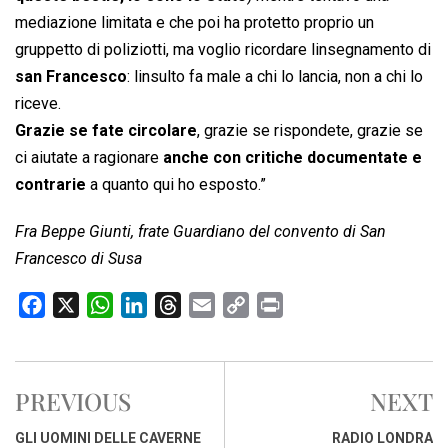
mediazione limitata e che poi ha protetto proprio un
gruppetto di poliziotti, ma voglio ricordare linsegnamento di
san Francesco
: linsulto fa male a chi lo lancia, non a chi lo
riceve.
Grazie se fate circolare
, grazie se rispondete, grazie se
ci aiutate a ragionare
anche con critiche documentate e
contrarie
a quanto qui ho esposto.”
Fra Beppe Giunti, frate Guardiano del convento di San
Francesco di Susa
F
X
W
L
T
E
C
P
a
h
i
h
m
o
r
c
a
n
r
a
p
i
e
t
k
e
i
y
n
PREVIOUS
NEXT
b
s
e
a
l
L
t
o
A
d
d
i
GLI UOMINI DELLE CAVERNE
RADIO LONDRA