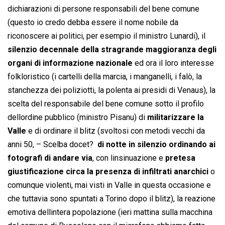
dichiarazioni di persone responsabili del bene comune
(questo io credo debba essere il nome nobile da
riconoscere ai politici, per esempio il ministro Lunardi), il
silenzio decennale della stragrande maggioranza degli
organi di informazione nazionale
ed ora il loro interesse
folkloristico (i cartelli della marcia, i manganelli, i falò, la
stanchezza dei poliziotti, la polenta ai presidi di Venaus), la
scelta del responsabile del bene comune sotto il profilo
dellordine pubblico (ministro Pisanu) di
militarizzare la
Valle
e di ordinare il blitz (svoltosi con metodi vecchi da
anni 50, – Scelba docet? 
di notte in silenzio ordinando ai
fotografi di andare via
, con linsinuazione e
pretesa
giustificazione circa la presenza di infiltrati anarchici
o
comunque violenti, mai visti in Valle in questa occasione e
che tuttavia sono spuntati a Torino dopo il blitz), la reazione
emotiva dellintera popolazione (ieri mattina sulla macchina