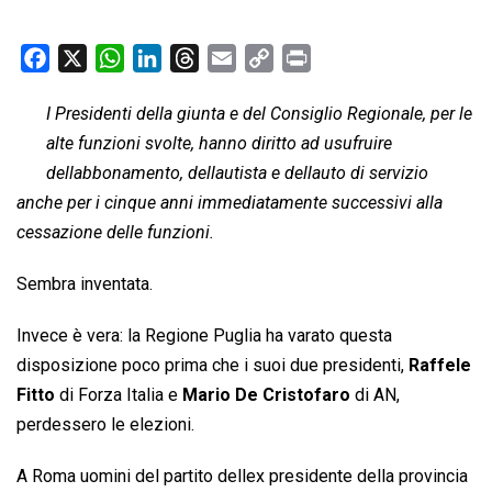
F
X
W
L
T
E
C
P
a
h
i
h
m
o
r
I Presidenti della giunta e del Consiglio Regionale, per le
c
a
n
r
a
p
i
alte funzioni svolte, hanno diritto ad usufruire
e
t
k
e
i
y
n
b
s
e
a
l
L
t
dellabbonamento, dellautista e dellauto di servizio
o
A
d
d
i
anche per i cinque anni immediatamente successivi alla
o
p
I
s
n
cessazione delle funzioni.
k
p
n
k
Sembra inventata.
Invece è vera: la Regione Puglia ha varato questa
disposizione poco prima che i suoi due presidenti,
Raffele
Fitto
di Forza Italia e
Mario De Cristofaro
di AN,
perdessero le elezioni.
A Roma uomini del partito dellex presidente della provincia