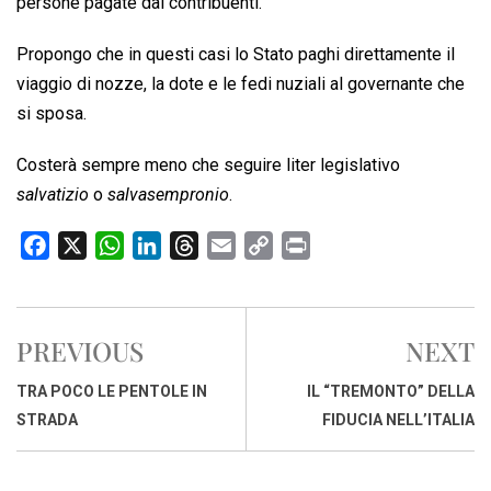
persone pagate dai contribuenti.
Propongo che in questi casi lo Stato paghi direttamente il
viaggio di nozze, la dote e le fedi nuziali al governante che
si sposa.
Costerà sempre meno che seguire liter legislativo
salvatizio
o
salvasempronio
.
F
X
W
L
T
E
C
P
a
h
i
h
m
o
r
c
a
n
r
a
p
i
e
t
k
e
i
y
n
PREVIOUS
NEXT
b
s
e
a
l
L
t
o
A
d
d
i
TRA POCO LE PENTOLE IN
IL “TREMONTO” DELLA
o
p
I
s
n
STRADA
FIDUCIA NELL’ITALIA
k
p
n
k