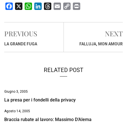
F
X
W
L
T
E
C
P
a
h
i
h
m
o
r
c
a
n
r
a
p
i
e
t
k
e
i
y
n
PREVIOUS
NEXT
b
s
e
a
l
L
t
o
A
d
d
i
LA GRANDE FUGA
FALLUJA, MON AMOUR
o
p
I
s
n
k
p
n
k
RELATED POST
Giugno 3, 2005
La presa per i fondelli della privacy
Agosto 14, 2005
Braccia rubate al lavoro: Massimo D’Alema