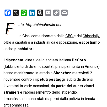
F
X
W
L
T
E
C
P
a
h
i
h
m
o
r
F
oto: http://chinaherald.net
c
a
n
r
a
p
i
e
t
k
e
i
y
n
In Cina, come riportato dalla
CBC
e dal
Chinadaily
,
b
s
e
a
l
L
t
oltre a capitali e a industriali da esposizione,
esportiamo
o
A
d
d
i
anche
picchiatori
.
o
p
I
s
n
k
p
n
k
I dipendenti
cinesi della societa’ italiana
DeCoro
(fabbricante di divani esportati principalmente in America)
hanno manifestato in strada a
Shenzhen
mercoledi 2
novembre contro i
ripetuti pestaggi
, subiti da diversi
lavoratori in varie occasioni,
da parte dei supervisori
stranieri
e l’abbassamentro dello stipendio.
I manifestanti sono stati dispersi dalla polizia in tenuta
antisommossa.