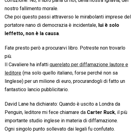
corruzione. No, il libro parla di noi, della nostra ignavia, del
nostro fallimento morale.
Che poi questo passi attraverso le mirabolanti imprese del
portatore nano di democrazia è incidentale,
lui è solo
leffetto, non è la causa
.
Fate presto però a procurarvi libro. Potreste non trovarlo
più.
Il Cavaliere ha infatti
querelato per diffamazione lautore e
leditore
(ma solo quello italiano, forse perché non sa
linglese) per un milione di euro, procurandogli di fatto un
fantastico lancio pubblicitario.
David Lane ha dichiarato: Quando è uscito a Londra da
Penguin, leditore mi fece chiamare da
Carter Ruck
, il più
importante studio inglese in materia di diffamazione.
Ogni singolo punto sollevato dai legali fu confutato.