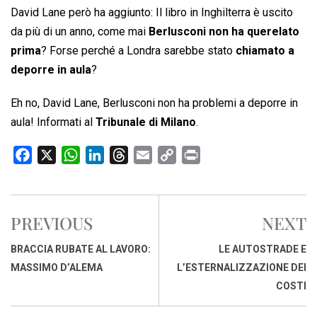
David Lane però ha aggiunto: Il libro in Inghilterra è uscito
da più di un anno, come mai
Berlusconi non ha querelato
prima
? Forse perché a Londra sarebbe stato
chiamato a
deporre in aula
?
Eh no, David Lane, Berlusconi non ha problemi a deporre in
aula! Informati al
Tribunale di Milano
.
F
X
W
L
T
E
C
P
a
h
i
h
m
o
r
c
a
n
r
a
p
i
e
t
k
e
i
y
n
PREVIOUS
NEXT
b
s
e
a
l
L
t
o
A
d
d
i
BRACCIA RUBATE AL LAVORO:
LE AUTOSTRADE E
o
p
I
s
n
MASSIMO D’ALEMA
L’ESTERNALIZZAZIONE DEI
k
p
n
k
COSTI