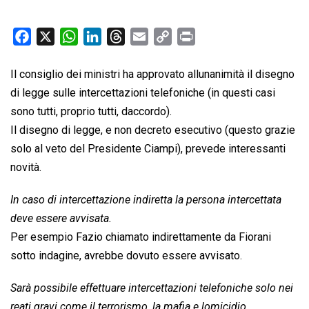
F
X
W
L
T
E
C
P
a
h
i
h
m
o
r
c
a
n
r
a
p
i
Il consiglio dei ministri ha approvato allunanimità il disegno
e
t
k
e
i
y
n
di legge sulle intercettazioni telefoniche (in questi casi
b
s
e
a
l
L
t
sono tutti, proprio tutti, daccordo).
o
A
d
d
i
Il disegno di legge, e non decreto esecutivo (questo grazie
o
p
I
s
n
solo al veto del Presidente Ciampi), prevede interessanti
k
p
n
k
novità.
In caso di intercettazione indiretta la persona intercettata
deve essere avvisata.
Per esempio Fazio chiamato indirettamente da Fiorani
sotto indagine, avrebbe dovuto essere avvisato.
Sarà possibile effettuare intercettazioni telefoniche solo nei
reati gravi come il terrorismo, la mafia e lomicidio.