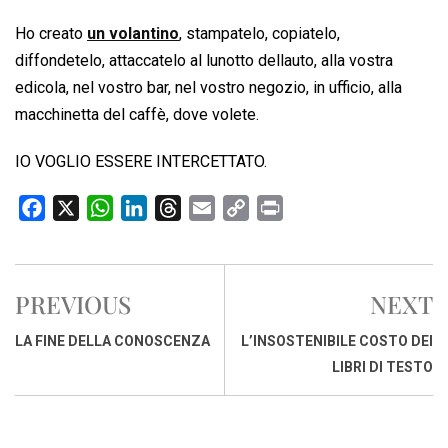
Ho creato
un volantino
, stampatelo, copiatelo,
diffondetelo, attaccatelo al lunotto dellauto, alla vostra
edicola, nel vostro bar, nel vostro negozio, in ufficio, alla
macchinetta del caffè, dove volete.
IO VOGLIO ESSERE INTERCETTATO.
F
X
W
L
T
E
C
P
a
h
i
h
m
o
r
c
a
n
r
a
p
i
e
t
k
e
i
y
n
PREVIOUS
NEXT
b
s
e
a
l
L
t
o
A
d
d
i
LA FINE DELLA CONOSCENZA
L’INSOSTENIBILE COSTO DEI
o
p
I
s
n
LIBRI DI TESTO
k
p
n
k