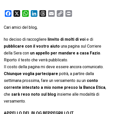
F
X
W
L
T
E
C
P
a
h
i
h
m
o
r
c
a
n
r
a
p
i
Cari amici del blog,
e
t
k
e
i
y
n
ho deciso di raccogliere
linvito di molti di voi
e di
b
s
e
a
l
L
t
pubblicare con il vostro aiuto
una pagina sul Corriere
o
A
d
d
i
della Sera con
o
p
un appello per mandare a casa Fazio
I
s
n
.
k
p
n
k
Riporto il testo che verrà pubblicato.
Il costo della pagina mi deve essere ancora comunicato.
Chiunque voglia partecipare
potrà, a partire dalla
settimana prossima, fare un versamento su un
conto
corrente intestato a mio nome presso la Banca Etica
,
che
sarà reso noto sul blog
insieme alle modalità di
versamento.
APPELLO DEL BLOG BEPPEGRILLO.IT