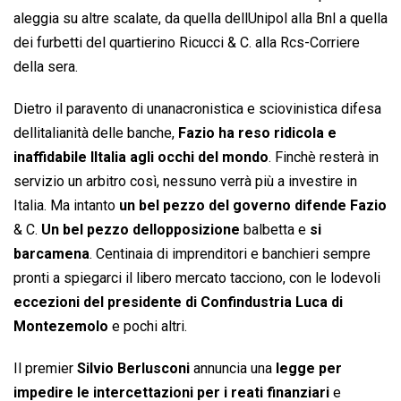
aleggia su altre scalate, da quella dellUnipol alla Bnl a quella
dei furbetti del quartierino Ricucci & C. alla Rcs-Corriere
della sera.
Dietro il paravento di unanacronistica e sciovinistica difesa
dellitalianità delle banche,
Fazio ha reso ridicola e
inaffidabile lItalia agli occhi del mondo
. Finchè resterà in
servizio un arbitro così, nessuno verrà più a investire in
Italia. Ma intanto
un bel pezzo del governo difende Fazio
& C.
Un bel pezzo dellopposizione
balbetta e
si
barcamena
. Centinaia di imprenditori e banchieri sempre
pronti a spiegarci il libero mercato tacciono, con le lodevoli
eccezioni del presidente di Confindustria Luca di
Montezemolo
e pochi altri.
Il premier
Silvio Berlusconi
annuncia una
legge per
impedire le intercettazioni per i reati finanziari
e