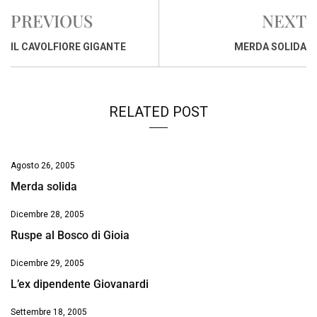
e
t
k
e
i
y
n
PREVIOUS
NEXT
b
s
e
a
l
L
t
o
A
d
d
i
IL CAVOLFIORE GIGANTE
MERDA SOLIDA
o
p
I
s
n
k
p
n
k
RELATED POST
Agosto 26, 2005
Merda solida
Dicembre 28, 2005
Ruspe al Bosco di Gioia
Dicembre 29, 2005
L’ex dipendente Giovanardi
Settembre 18, 2005