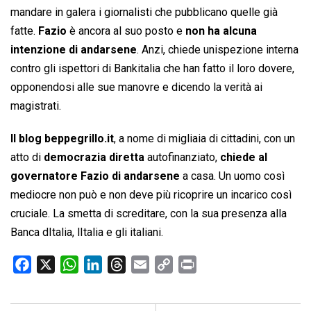
mandare in galera i giornalisti che pubblicano quelle già
fatte.
Fazio
è ancora al suo posto e
non ha alcuna
intenzione di andarsene
. Anzi, chiede unispezione interna
contro gli ispettori di Bankitalia che han fatto il loro dovere,
opponendosi alle sue manovre e dicendo la verità ai
magistrati.
Il blog beppegrillo.it
, a nome di migliaia di cittadini, con un
atto di
democrazia diretta
autofinanziato,
chiede al
governatore Fazio di andarsene
a casa. Un uomo così
mediocre non può e non deve più ricoprire un incarico così
cruciale. La smetta di screditare, con la sua presenza alla
Banca dItalia, lItalia e gli italiani.
F
X
W
L
T
E
C
P
a
h
i
h
m
o
r
c
a
n
r
a
p
i