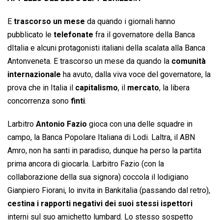
E
trascorso un mese
da quando i giornali hanno
pubblicato le
telefonate
fra il governatore della Banca
dItalia e alcuni protagonisti italiani della scalata alla Banca
Antonveneta. E trascorso un mese da quando la
comunità
internazionale
ha avuto, dalla viva voce del governatore, la
prova che in Italia il
capitalismo
, il
mercato
, la libera
concorrenza sono
finti
.
Larbitro
Antonio Fazio
gioca con una delle squadre in
campo, la Banca Popolare Italiana di Lodi. Laltra, il ABN
Amro, non ha santi in paradiso, dunque ha perso la partita
prima ancora di giocarla. Larbitro Fazio (con la
collaborazione della sua signora) coccola il lodigiano
Gianpiero Fiorani, lo invita in Bankitalia (passando dal retro),
cestina i rapporti negativi dei suoi stessi ispettori
interni sul suo amichetto lumbard. Lo stesso sospetto