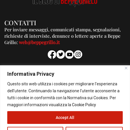
CONTATTI
Per inviare messaggi, comunicati stampa, segnalazioni,
richieste di interviste, denunce o lettere aperte a Beppe
Grillo:
web@beppegrillo.it
PUBBLICITA'
Informativa Privacy
Per la tua pubblicità su questo Blog:
Questo sito web utilizza i cookies per migliorare l'esperienza
pubblicita@beppegrillo.it
dell'utente. Continuando la navigazione l'utente acconsente a
tutti i cookie in conformità con la Normativa sui Cookies. Per
HOMEPAGE
COOKIE POLICY
PRIVACY POLICY
CONTATTI
maggiori informazioni visualizza la
Cookie Policy
Accept All
© Copyright 2026 - Il Blog di Beppe Grillo. All Rights Reserved - Powered by
happygrafic.com