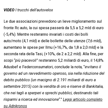
VIDEO
I trucchi dell’autovelox
Le due associazioni prevedono un lieve miglioramento sul
fronte Rc auto, la cui spesa passerà da 5,5 a 5,2 mld di euro
(-5,4%). Mentre resteranno invariati i costi dei bolli
auto/moto (4,1 mld) e delle bollette delle utenze (7,6 mld),
aumentano le spese per lImu (+16,7%, da 1,8 a 2,0 mld) e la
seconda rata della Tasi, (+10%, da 2 a 2,2 mld). Alla fine, per
scopi “
più piacevoli
” resteranno 5,2 miliardi di euro, il 14,8%.
Adusbef e Federconsumatori, conclude la nota, “i
nvitano il
governo ad un ravvedimento operoso, sia nella riduzione del
debito pubblico (un macigno di 2.191 miliardi di euro a
settembre 2015) con la vendita di oro e riserve di Bankitalia,
che nei tagli a sperperi e sprechi pubblici, destinando tali
risparmi a ricerca ed innovazione
“.”
Leggi articolo completo
su Adnkronos