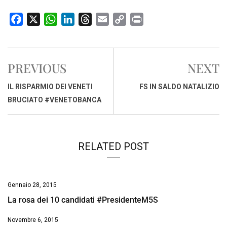
F
X
W
L
T
E
C
P
a
h
i
h
m
o
r
c
a
n
r
a
p
i
e
t
k
e
i
y
n
PREVIOUS
NEXT
b
s
e
a
l
L
t
o
A
d
d
i
IL RISPARMIO DEI VENETI
FS IN SALDO NATALIZIO
o
p
I
s
n
BRUCIATO #VENETOBANCA
k
p
n
k
RELATED POST
Gennaio 28, 2015
La rosa dei 10 candidati #PresidenteM5S
Novembre 6, 2015