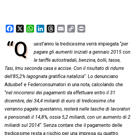
F
X
W
L
T
E
C
P
a
h
i
h
m
o
r
“Q
uest’anno la tredicesima verrà impiegata “
per
c
a
n
r
a
p
i
e
pagare gli aumenti iniziati a gennaio 2015 con
t
k
e
i
y
n
b
s
e
a
l
L
t
le tariffe autostradali, benzina, bolli, tasse,
o
A
d
d
i
Tasi, Imu seconda casa e accise. Con il risultato di ridurre
o
p
I
s
n
dell’85,2% lagognata gratifica natalizia
“. Lo denunciano
k
p
n
k
Adusbef e Federconsumatori in una nota, calcolando che
“
nel rincorrersi dei pagamenti da effettuare entro il 31
dicembre, dei 34,4 miliardi di euro di tredicesime che
verranno pagate questanno, resterà nelle tasche di lavoratori
e pensionati il 14,8%, ossia 5,2 miliardi, con un aumento di 2
miliardi sul 2014
“. Senza contare che il pagamento delle
tredicesime resta a rischio per una impresa su quattro.