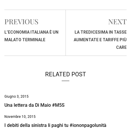
a
h
i
h
m
o
r
c
a
n
r
a
p
i
e
t
k
e
i
y
n
PREVIOUS
NEXT
b
s
e
a
l
L
t
o
A
d
d
i
L’ECONOMIA ITALIANA È UN
LA TREDICESIMA IN TASSE
o
p
I
s
n
MALATO TERMINALE
AUMENTATE E TARIFFE PIÙ
k
p
n
k
CARE
RELATED POST
Giugno 3, 2015
Una lettera da Di Maio #M5S
Novembre 10, 2015
I debiti della sinistra li paghi tu #iononpagolunità