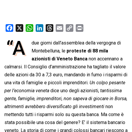
F
X
W
L
T
E
C
P
a
h
i
h
m
o
r
“A
due giorni dall’assemblea della vergogna di
c
a
n
r
a
p
i
e
Montebelluna, le
t
k
e
i
proteste di 88 mila
y
n
b
s
e
a
l
L
t
azionisti di Veneto Banca
non accennano a
o
A
d
d
i
calmarsi. Il Consiglio d’amministrazione ha tagliato il valore
o
p
I
s
n
delle azioni da 30 a 7,3 euro, mandando in fumo i risparmi di
k
p
n
k
una vita di famiglie e piccoli imprenditori. 
Un colpo pesante
per l’economia veneta
 dice uno degli azionisti, 
tantissima
gente, famiglie, imprenditori, non sapeva di giocare in Borsa,
altrimenti avrebbero diversificato gli investimenti
 non
mettendo tutti i risparmi solo su questa banca. Ma come è
stata possibile una cosa del genere? E’ il sistema bancario
veneto. La storia di come i grandi colossi bancari riescono a