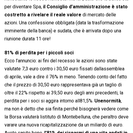
per diventare Spa,
il Consiglio d’amministrazione è stato
costretto a rivelare il reale valore
di mercato delle
azioni. Una confessione obbligata (data la trasformazione
imminente della banca) e sudata, che è arrivata dopo una
riunione durata 11 ore!
81% di perdita per i piccoli soci
Ecco l’annuncio: ai fini del recesso le azioni sono state
valutate 7,3 euro contro i 30,50 euro fissati dallassemblea
di aprile, vale a dire il 76% in meno. Tenendo conto del fatto
che il prezzo di 30,50 euro rappresentava già un taglio di
oltre il 22% rispetto ai 39,50 euro degli anni precedenti, la
perdita per i soci si aggira intorno all81,5%.
Unenormità
,
ma non è detto che sia finita perché bisognerà vedere come
la Borsa valuterà listituto di Montebelluna, che peraltro deve
varare una nuova ricapitalizzazione da un miliardo di euro.
Avete capito bene,
l’81% dei risparmi di una vita andati in