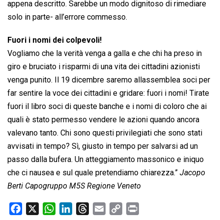
appena descritto. Sarebbe un modo dignitoso di rimediare 
solo in parte- all’errore commesso.
Fuori i nomi dei colpevoli!
Vogliamo che la verità venga a galla e che chi ha preso in
giro e bruciato i risparmi di una vita dei cittadini azionisti
venga punito. Il 19 dicembre saremo allassemblea soci per
far sentire la voce dei cittadini e gridare: fuori i nomi! Tirate
fuori il libro soci di queste banche e i nomi di coloro che ai
quali è stato permesso vendere le azioni quando ancora
valevano tanto. Chi sono questi privilegiati che sono stati
avvisati in tempo? Sì, giusto in tempo per salvarsi ad un
passo dalla bufera. Un atteggiamento massonico e iniquo
che ci nausea e sul quale pretendiamo chiarezza.”
Jacopo
Berti Capogruppo M5S Regione Veneto
F
X
W
L
T
E
C
P