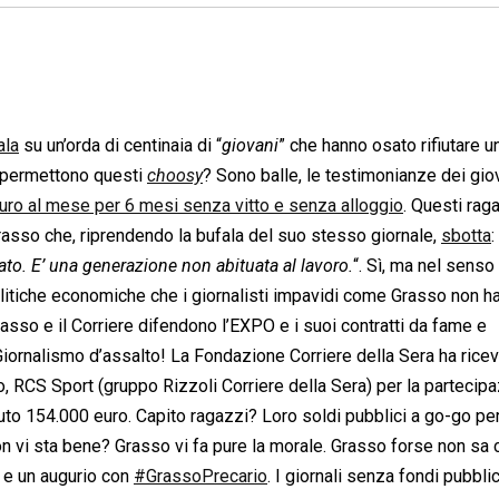
ala
su un’orda di centinaia di “
giovani
” che hanno osato rifiutare u
i permettono questi
choosy
? Sono balle, le testimonianze dei gio
euro al mese per 6 mesi senza vitto e senza alloggio
. Questi rag
Grasso che, riprendendo la bufala del suo stesso giornale,
sbotta
:
ato. E’ una generazione non abituata al lavoro.
“. Sì, ma nel senso
litiche economiche che i giornalisti impavidi come Grasso non h
asso e il Corriere difendono l’EXPO e i suoi contratti da fame e
 Giornalismo d’assalto! La Fondazione Corriere della Sera ha rice
o, RCS Sport (gruppo Rizzoli Corriere della Sera) per la partecip
vuto 154.000 euro. Capito ragazzi? Loro soldi pubblici a go-go pe
Non vi sta bene? Grasso vi fa pure la morale. Grasso forse non sa
o e un augurio con
#GrassoPrecario
. I giornali senza fondi pubblic