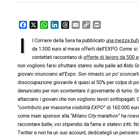
F
X
W
L
T
E
C
P
a
h
i
h
m
o
r
I
l Corriere della Sera ha pubblicato
una mezza buf
c
a
n
r
a
p
i
e
da 1.300 euro al mese offerti dall’EXPO. Come s
t
k
e
i
y
n
b
s
e
a
l
L
t
contattati raccontano di
offerte di lavoro da 500 
o
A
d
d
i
non vogliono farsi sfruttare stanno sulle palle ad Aldo 
o
p
I
s
n
giovani rinunciano all’Expo. Son rimasto un po’ sconcert
k
p
n
k
disoccupazione giovanile è quasi al 50% per colpa di po
denunciato per non scontentare il governante di turno. Gr
attaccano i giovani che non vogliono lavori sottopagati.
“
contributo per massima visibilità EXPO
” di 160.000 eur
come main sponsor alla “
Milano City marathon
” ha rice
raccontare balle, voi stipendio da fame e statevi zitti. 
Twitter e non ha un suo account, dedicategli un pensier