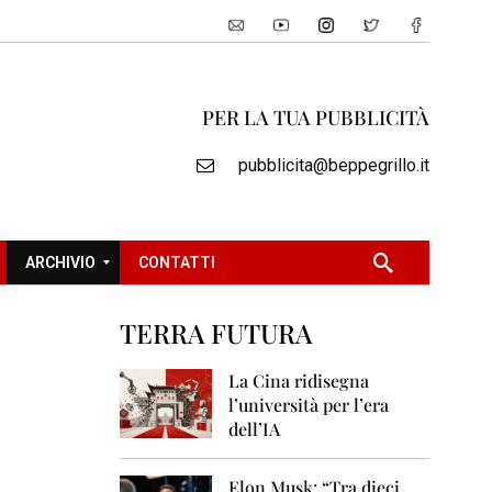
PER LA TUA PUBBLICITÀ
pubblicita@beppegrillo.it
ARCHIVIO
CONTATTI
TERRA FUTURA
2
0
La Cina ridisegna
0
l’università per l’era
5
dell’IA
2
0
Elon Musk: “Tra dieci