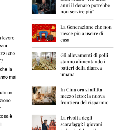
0
anni il denaro potrebbe
6
non servire più”
2
0
La Generazione che non
0
7
riesce più a uscire di
n lavoro
casa
2
vani
0
azzi che
0
Gli allevamenti di polli
8
stanno alimentando i
 “
I
batteri della diarrea
 che la
2
umana
0
anno mai
0
9
In Cina ora si affitta
vuto un
mezzo letto: la nuova
2
azione
frontiera del risparmio
0
r
1
0
 cosa è
La rivolta degli
scarafaggi: i giovani
i
2