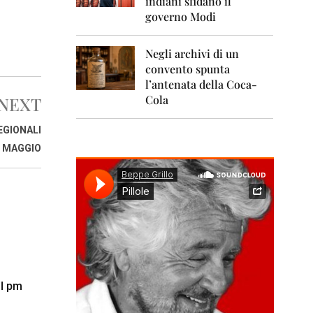
indiani sfidano il
0
1
governo Modi
1
Negli archivi di un
2
0
convento spunta
1
l’antenata della Coca-
2
Cola
NEXT
2
EGIONALI
0
1
1 MAGGIO
3
2
0
1
4
2
0
1
il pm
5
2