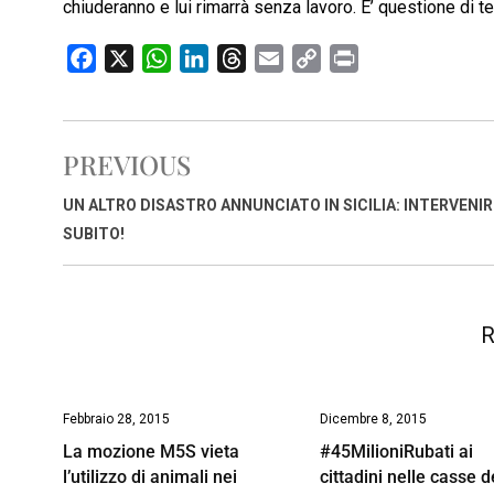
chiuderanno e lui rimarrà senza lavoro. E’ questione di 
F
X
W
L
T
E
C
P
a
h
i
h
m
o
r
c
a
n
r
a
p
i
e
t
k
e
i
y
n
PREVIOUS
b
s
e
a
l
L
t
o
A
d
d
i
UN ALTRO DISASTRO ANNUNCIATO IN SICILIA: INTERVENIR
o
p
I
s
n
SUBITO!
k
p
n
k
R
Febbraio 28, 2015
Dicembre 8, 2015
La mozione M5S vieta
#45MilioniRubati ai
l’utilizzo di animali nei
cittadini nelle casse d