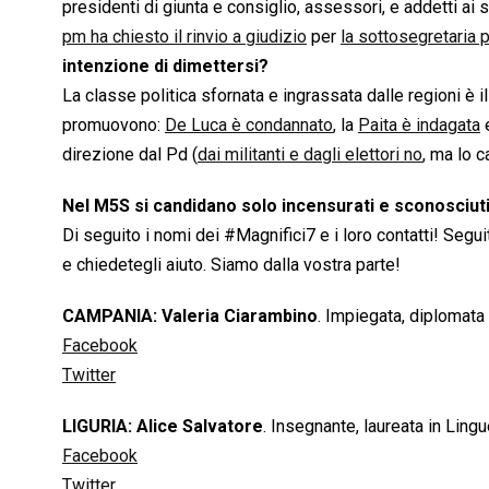
presidenti di giunta e consiglio, assessori, e addetti ai
pm ha chiesto il rinvio a giudizio
per
la sottosegretaria 
intenzione di dimettersi?
La classe politica sfornata e ingrassata dalle regioni è il
promuovono:
De Luca è condannato
, la
Paita è indagata
e
direzione dal Pd (
dai militanti e dagli elettori no
, ma lo 
Nel M5S si candidano solo incensurati e sconosciuti
Di seguito i nomi dei #Magnifici7 e i loro contatti! Seguit
e chiedetegli aiuto. Siamo dalla vostra parte!
CAMPANIA: Valeria Ciarambino
. Impiegata, diplomata 
Facebook
Twitter
LIGURIA: Alice Salvatore
. Insegnante, laureata in Ling
Facebook
Twitter