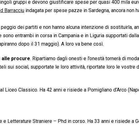
 singoli gruppi e devono giustificare spese per quasi 400 mila eur
pd Barracciu
indagata per spese pazze in Sardegna, ancora non h
 peggio dei partiti e non hanno alcuna intenzione di sostituirla, an
 sono entrambi in corsa in Campania e in Liguria supportati dalla
capiranno dopo il 31 maggio). A loro va bene così.
 alle procure
. Ripartiamo dagli onesti e l’onestà tornerà di moda
eli sui social, supportate le loro attività, riportate loro le vostre
al Liceo Classico. Ha 42 anni e risiede a Pomigliano d’Arco (Napo
ue e Letterature Straniere – Phd in corso. Ha 33 anni e risiede a 