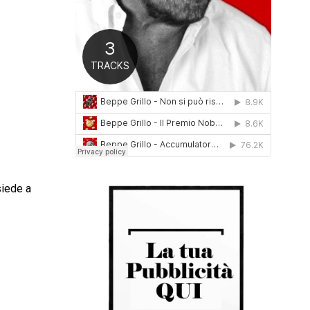
0
1
6
siede a