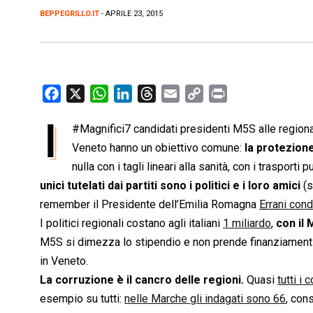
BEPPEGRILLO.IT
- APRILE 23, 2015
F
X
W
L
T
E
C
P
a
h
i
h
m
o
r
I
#Magnifici7 candidati presidenti M5S alle regiona
c
a
n
r
a
p
i
e
Veneto hanno un obiettivo comune:
t
k
e
i
y
n
la protezione
b
s
e
a
l
L
t
nulla con i tagli lineari alla sanità, con i trasport
o
A
d
d
i
unici tutelati dai partiti sono i politici e i loro amici
(s
o
p
I
s
n
remember il Presidente dell’Emilia Romagna
Errani con
k
p
n
k
I politici regionali costano agli italiani
1 miliardo
,
con il
M5S si dimezza lo stipendio e non prende finanziamenti 
in Veneto.
La corruzione è il cancro delle regioni.
Quasi
tutti i 
esempio su tutti:
nelle Marche gli indagati sono 66
, cons