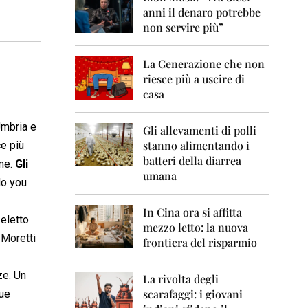
0
anni il denaro potrebbe
6
non servire più”
2
0
La Generazione che non
0
7
riesce più a uscire di
casa
2
0
Umbria e
0
Gli allevamenti di polli
8
stanno alimentando i
e più
batteri della diarrea
ame.
Gli
2
umana
0
do you
0
9
In Cina ora si affitta
eletto
mezzo letto: la nuova
2
 Moretti
frontiera del risparmio
0
1
0
ze. Un
La rivolta degli
scarafaggi: i giovani
due
2