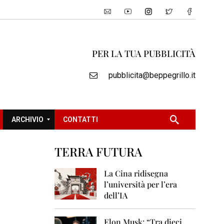
PER LA TUA PUBBLICITÀ
pubblicita@beppegrillo.it
ARCHIVIO
CONTATTI
TERRA FUTURA
2
0
La Cina ridisegna
0
l’università per l’era
5
dell’IA
2
0
Elon Musk: “Tra dieci